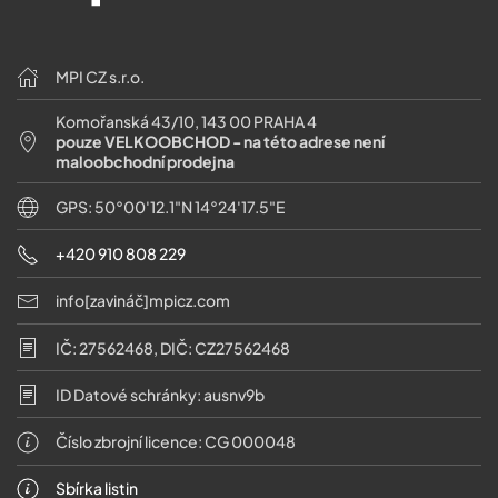
MPI CZ s.r.o.
Komořanská 43/10, 143 00 PRAHA 4
pouze VELKOOBCHOD - na této adrese není
maloobchodní prodejna
GPS: 50°00'12.1"N 14°24'17.5"E
+420 910 808 229
info[zavináč]mpicz.com
IČ: 27562468, DIČ: CZ27562468
ID Datové schránky: ausnv9b
Číslo zbrojní licence: CG 000048
Sbírka listin