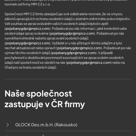
novinek od firmy MPI CZ s.r.o.
Společnost MPI CZ tímto ubezpečuje své odběratele novinek, že ve smyslu
zákonů upravujících ochranu osobních údajů v platném znění máte právo kdykoliv:
Vzít souhlas se zpracováváním vašich osobních údajů kdykoliv zpět
(
pojebanygdpr@mpicz.com
). Požadovat po nás informaci, jaké konkrétní vaše
osobní údaje zpracováváme (
pojebanygdpr@mpicz.com
). Požadovat po nás
vysvětlení ohledně našeho zpracování osobních údajů
(
pojebanygdpr@mpicz.com
). Vyžádat si u nás přístup k těmto údajům a tyto
nechat aktualizovat nebo opravit (
pojebanygdpr@mpicz.com
). Požadovat po nás
výmaz těchto osobních údajů (
pojebanygdpr@mpicz.com
). V případě
pochybností o dodržování povinností souvisejících se zpracováním osobních
údajů naší společností se obrátit na nás (
pojebanygdpr@mpicz.com
) nebo na
Úřad pro ochranu osobních údajů
.
Naše společnost
zastupuje v ČR firmy
GLOCK Ges.m.b.H. (Rakousko)