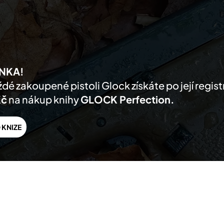
AKTUALITY
PRODUKTY
PRODEJCI
O NÁS
PODPORA
KONTA
NKA!
dé zakoupené pistoli Glock získáte po její regis
Kč
na nákup knihy
GLOCK Perfection.
 KNIZE