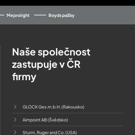
Meprolight
Boyds pažby
Naše společnost
zastupuje v ČR
firmy
GLOCK Ges.m.b.H. (Rakousko)
Aimpoint AB (Švědsko)
Sturm, Ruger and Co. (USA)