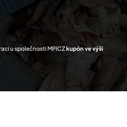
KTY
MŮJ SEZNAM
PRO PARTNERY
traci u společnosti MPICZ
kupón ve výši