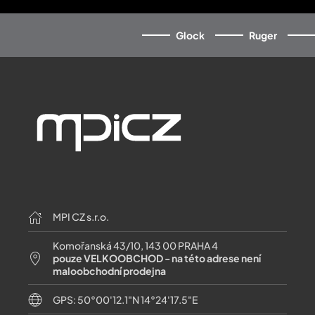
Glock
Ruger
MPI CZ s.r.o.
Komořanská 43/10, 143 00 PRAHA 4
pouze VELKOOBCHOD - na této adrese není
maloobchodní prodejna
GPS: 50°00'12.1"N 14°24'17.5"E