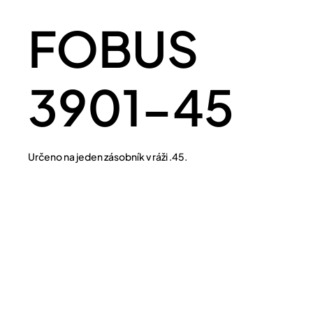
FOBUS
3901-45
Určeno na jeden zásobník v ráži .45.