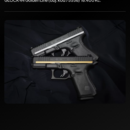
GLOCK 44 Golden Line (obj. kód 75556) 16.400 Kč.