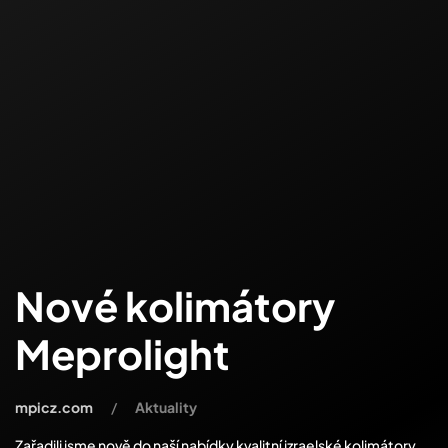
Nové kolimátory
Meprolight
mpicz.com
Aktuality
Zařadili jsme nově do naší nabídky kvalitní izraelské kolimátory