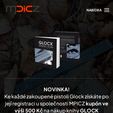
NABÍDKA
Skip to main content
NOVINKA!
Ke každé zakoupené pistoli Glock získáte po
její registraci u společnosti MPICZ
kupón ve
výši 500 Kč
na nákup knihy
GLOCK