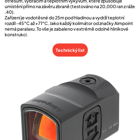
otřesům, vybracím a teplotním výkyvům, které způsobuje
umístění přímo na závěru zbraně (testováno na 20,000 ran z ráže
.40).
Zařízení je vodotěsné do 25m pod hladinou a vydrží teplotní
rozdíl -45°C až +71°C. Jako každý kolimátor od značky Aimpoint
nemá paralaxu. To vše je zabaleno v extrémě odolné hliníkové
konstrukci.
Technický list