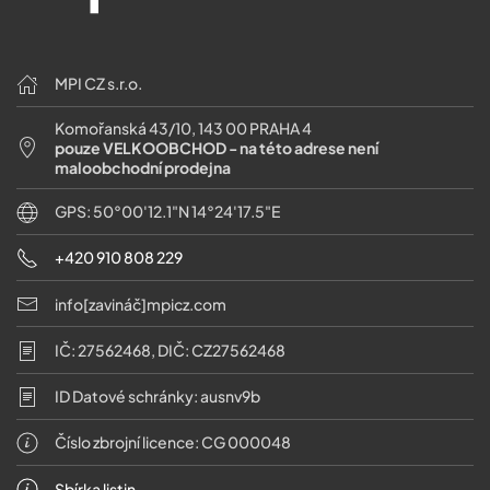
MPI CZ s.r.o.
Komořanská 43/10, 143 00 PRAHA 4
pouze VELKOOBCHOD - na této adrese není
maloobchodní prodejna
GPS: 50°00'12.1"N 14°24'17.5"E
+420 910 808 229
info[zavináč]mpicz.com
IČ: 27562468, DIČ: CZ27562468
ID Datové schránky: ausnv9b
Číslo zbrojní licence: CG 000048
Sbírka listin