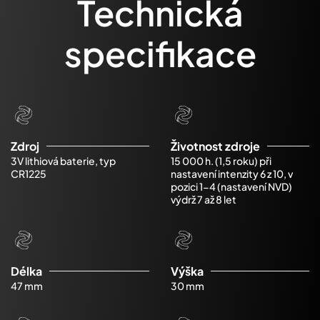
Technická
specifikace
Zdroj
Životnost zdroje
3V lithiová baterie, typ
15 000 h. (1,5 roku) při
CR1225
nastavení intenzity 6 z 10, v
pozici 1-4 (nastavení NVD)
výdrž 7 až 8 let
Délka
Výška
47 mm
30 mm