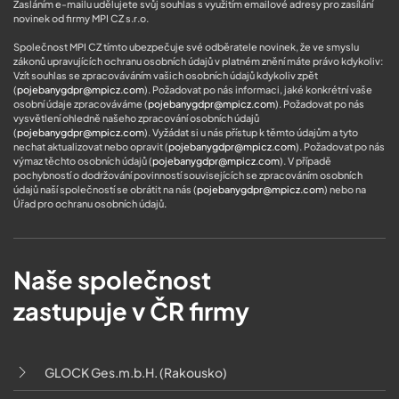
Zasláním e-mailu udělujete svůj souhlas s využitím emailové adresy pro zasílání
novinek od firmy MPI CZ s.r.o.
Společnost MPI CZ tímto ubezpečuje své odběratele novinek, že ve smyslu
zákonů upravujících ochranu osobních údajů v platném znění máte právo kdykoliv:
Vzít souhlas se zpracováváním vašich osobních údajů kdykoliv zpět
(
pojebanygdpr@mpicz.com
). Požadovat po nás informaci, jaké konkrétní vaše
osobní údaje zpracováváme (
pojebanygdpr@mpicz.com
). Požadovat po nás
vysvětlení ohledně našeho zpracování osobních údajů
(
pojebanygdpr@mpicz.com
). Vyžádat si u nás přístup k těmto údajům a tyto
nechat aktualizovat nebo opravit (
pojebanygdpr@mpicz.com
). Požadovat po nás
výmaz těchto osobních údajů (
pojebanygdpr@mpicz.com
). V případě
pochybností o dodržování povinností souvisejících se zpracováním osobních
údajů naší společností se obrátit na nás (
pojebanygdpr@mpicz.com
) nebo na
Úřad pro ochranu osobních údajů
.
Naše společnost
zastupuje v ČR firmy
GLOCK Ges.m.b.H. (Rakousko)