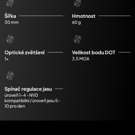
Šířka
Hmotnost
30 mm
60 g
Optické zvětšení
Velikost bodu DOT
1x
3,5 MOA
Spínač regulace jasu
úroveň 1-4 - NVD
kompatibilní / úroveň jasu 5-
10 pro den