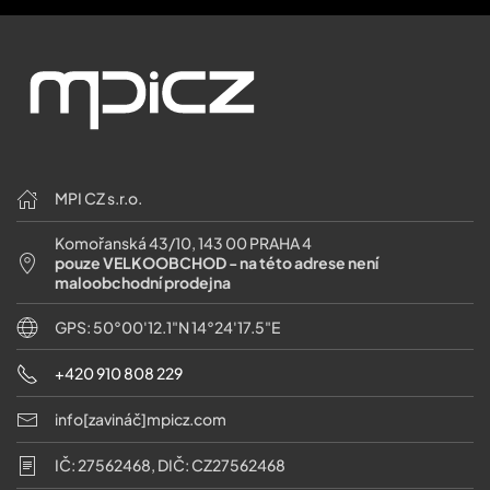
MPI CZ s.r.o.
Komořanská 43/10, 143 00 PRAHA 4
pouze VELKOOBCHOD - na této adrese není
maloobchodní prodejna
GPS: 50°00'12.1"N 14°24'17.5"E
+420 910 808 229
info[zavináč]mpicz.com
IČ: 27562468, DIČ: CZ27562468