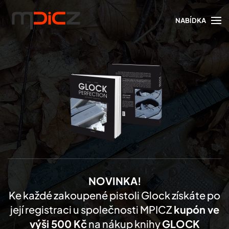
NABÍDKA
Skip to main content
NOVINKA!
Ke každé zakoupené pistoli Glock získáte po
její registraci u společnosti MPICZ
kupón ve
výši 500 Kč
na nákup knihy
GLOCK