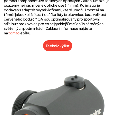
pomocí komponentů ze zesílených optických vláken, umožňuje
osazení v nejnižší možné optické ose (14 mm). Kolimátor je
dodáván s adaptétovými vložkami, které umoňují montáž na
téměř jakoukoli šířku a tloušťku lišty brokovnice. Jas a velikost
červeného bodu 6MOA jsou optimalizovány pro sportovní
střelbu z brokovnice pro co nejrychlejší zacílení i v náročných
světelných podmínkách. Základní informace najdete
na
tomto
letáku.
Technický list