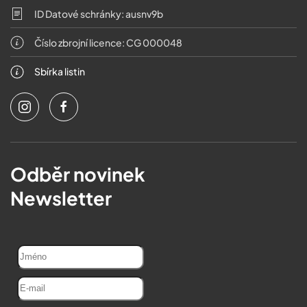
ID Datové schránky: ausnv9b
Číslo zbrojní licence: CG 000048
Sbírka listin
Odběr novinek
Newsletter