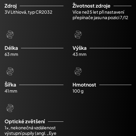
Zdroj
Životnost zdroje
3V Lithiová, typ CR2032
Více než 5 let při nastavení
přepínače jasu na pozici 7/12
Délka
Výška
63 mm
43 mm
Šířka
Hmotnost
41 mm
100 g
Optické zvětšení
1x, nekonečná vzdálenost
výstupní pupily (angl. „Eye