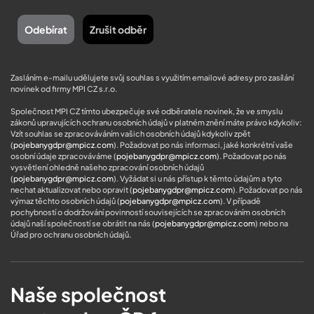
Zasláním e-mailu udělujete svůj souhlas s využitím emailové adresy pro zasílání
novinek od firmy MPI CZ s.r.o.
Společnost MPI CZ tímto ubezpečuje své odběratele novinek, že ve smyslu
zákonů upravujících ochranu osobních údajů v platném znění máte právo kdykoliv:
Vzít souhlas se zpracováváním vašich osobních údajů kdykoliv zpět
(
pojebanygdpr@mpicz.com
). Požadovat po nás informaci, jaké konkrétní vaše
osobní údaje zpracováváme (
pojebanygdpr@mpicz.com
). Požadovat po nás
vysvětlení ohledně našeho zpracování osobních údajů
(
pojebanygdpr@mpicz.com
). Vyžádat si u nás přístup k těmto údajům a tyto
nechat aktualizovat nebo opravit (
pojebanygdpr@mpicz.com
). Požadovat po nás
výmaz těchto osobních údajů (
pojebanygdpr@mpicz.com
). V případě
pochybností o dodržování povinností souvisejících se zpracováním osobních
údajů naší společností se obrátit na nás (
pojebanygdpr@mpicz.com
) nebo na
Úřad pro ochranu osobních údajů
.
Naše společnost