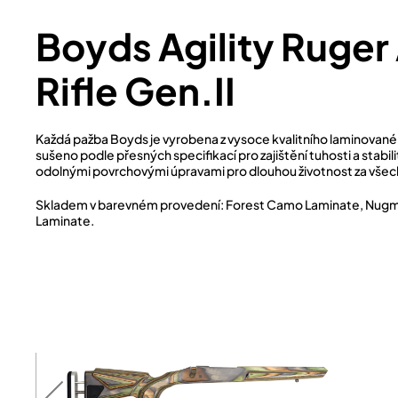
Boyds Agility Ruge
Rifle Gen.II
Každá pažba Boyds je vyrobena z vysoce kvalitního laminované
sušeno podle přesných specifikací pro zajištění tuhosti a stabi
odolnými povrchovými úpravami pro dlouhou životnost za vše
Skladem v barevném provedení: Forest Camo Laminate, Nugm
Laminate.