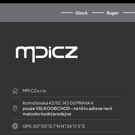
Glock
Ruger
MPI CZ s.r.o.
Komořanská 43/10, 143 00 PRAHA 4
pouze VELKOOBCHOD - na této adrese není
maloobchodní prodejna
GPS: 50°00'12.1"N 14°24'17.5"E