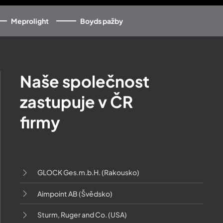
Meprolight
Boyds pažby
Naše společnost
zastupuje v ČR
firmy
GLOCK Ges.m.b.H. (Rakousko)
Aimpoint AB (Švědsko)
Sturm, Ruger and Co. (USA)