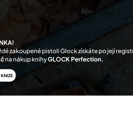
AKTUALITY
PRODUKTY
PRODEJCI
O NÁS
PODPORA
KONTA
NKA!
dé zakoupené pistoli Glock získáte po její regis
Kč
na nákup knihy
GLOCK Perfection.
 KNIZE