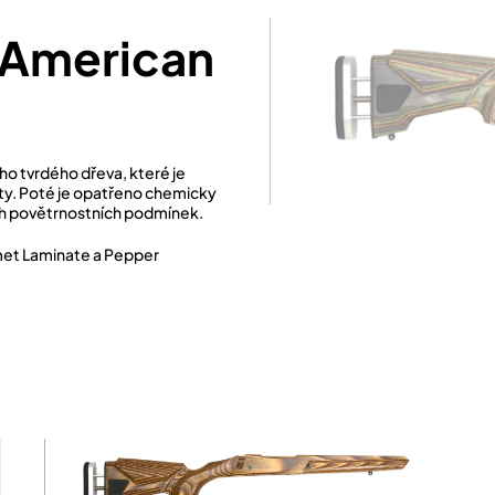
r American
ho tvrdého dřeva, které je
lity. Poté je opatřeno chemicky
ch povětrnostních podmínek.
et Laminate a Pepper