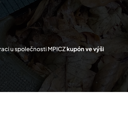
KTY
MŮJ SEZNAM
PRO PARTNERY
traci u společnosti MPICZ
kupón ve výši