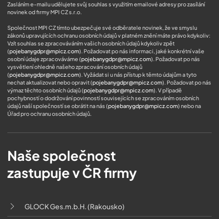
Zasláním e-mailu udělujete svůj souhlas s využitím emailové adresy pro zasílání
novinek od firmy MPI CZ s.r.o.
Společnost MPI CZ tímto ubezpečuje své odběratele novinek, že ve smyslu
zákonů upravujících ochranu osobních údajů v platném znění máte právo kdykoliv:
Vzít souhlas se zpracováváním vašich osobních údajů kdykoliv zpět
(
pojebanygdpr@mpicz.com
). Požadovat po nás informaci, jaké konkrétní vaše
osobní údaje zpracováváme (
pojebanygdpr@mpicz.com
). Požadovat po nás
vysvětlení ohledně našeho zpracování osobních údajů
(
pojebanygdpr@mpicz.com
). Vyžádat si u nás přístup k těmto údajům a tyto
nechat aktualizovat nebo opravit (
pojebanygdpr@mpicz.com
). Požadovat po nás
výmaz těchto osobních údajů (
pojebanygdpr@mpicz.com
). V případě
pochybností o dodržování povinností souvisejících se zpracováním osobních
údajů naší společností se obrátit na nás (
pojebanygdpr@mpicz.com
) nebo na
Úřad pro ochranu osobních údajů
.
Naše společnost
zastupuje v ČR firmy
GLOCK Ges.m.b.H. (Rakousko)