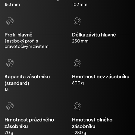
153 mm
102 mm
Profil hlavně
Délka závitu hlavně
šestiboký profil s
250 mm
pravotočivým závitem
Kapacita zásobníku
Hmotnost bez zásobníku
(standard)
600 g
13
Hmotnost prázdného
Hmotnost plného
zásobníku
zásobníku
70 g
~280 g