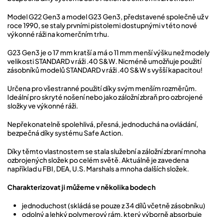
Model G22 Gen3 a model G23 Gen3, představené společně už v
roce 1990, se staly prvními pistolemi dostupnými v této nové
výkonné ráži na komerčním trhu.
G23 Gen3 je o 17 mm kratší a má o 11 mm menší výšku než modely
velikosti STANDARD v ráži .40 S&W. Nicméně umožňuje použití
zásobníků modelů STANDARD v ráži .40 S&W s vyšší kapacitou!
Určena pro všestranné použití díky svým menším rozměrům.
Ideální pro skryté nošení nebo jako záložní zbraň pro ozbrojené
složky ve výkonné ráži.
Nepřekonatelně spolehlivá, přesná, jednoduchá na ovládání,
bezpečná díky systému Safe Action.
Díky těmto vlastnostem se stala služební a záložní zbraní mnoha
ozbrojených složek po celém světě. Aktuálně je zavedena
například u FBI, DEA, U.S. Marshals a mnoha dalších složek.
Charakterizovat ji můžeme v několika bodech
jednoduchost (skládá se pouze z 34 dílů včetně zásobníku)
odolný a lehký polymerový rám, který výborně absorbuje