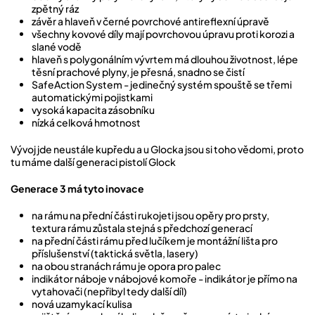
zpětný ráz
závěr a hlaveň v černé povrchové antireflexní úpravě
všechny kovové díly mají povrchovou úpravu proti korozi a
slané vodě
hlaveň s polygonálním vývrtem má dlouhou životnost, lépe
těsní prachové plyny, je přesná, snadno se čistí
SafeAction System - jedinečný systém spouště se třemi
automatickými pojistkami
vysoká kapacita zásobníku
nízká celková hmotnost
Vývoj jde neustále kupředu a u Glocka jsou si toho vědomi, proto
tu máme další generaci pistolí Glock
Generace 3 má tyto inovace
na rámu na přední části rukojeti jsou opěry pro prsty,
textura rámu zůstala stejná s předchozí generací
na přední části rámu před lučíkem je montážní lišta pro
příslušenství (taktická světla, lasery)
na obou stranách rámu je opora pro palec
indikátor náboje v nábojové komoře - indikátor je přímo na
vytahovači (nepřibyl tedy další díl)
nová uzamykací kulisa