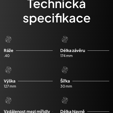
Technická
specifikace
Ráže
Délka závěru
.40
174 mm
Výška
Šířka
127 mm
30 mm
Vzdálenost mezi mířidly
Délka hlavně