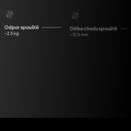
Odpor spouště
Délka chodu spouště
~2,5 kg
~12,5 mm
Úsťová energie
Pojistky
~510 J
3
Úsťová rychlost
~295 m/s