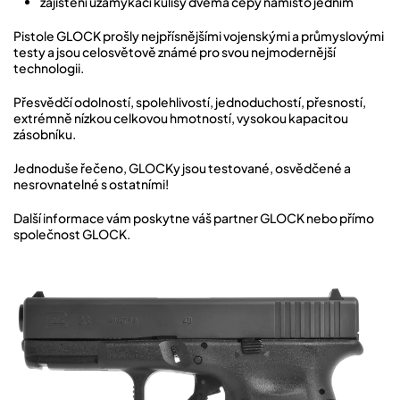
zajištění uzamykací kulisy dvěma čepy namísto jedním
Pistole GLOCK prošly nejpřísnějšími vojenskými a průmyslovými
testy a jsou celosvětově známé pro svou nejmodernější
technologii.
Přesvědčí odolností, spolehlivostí, jednoduchostí, přesností,
extrémně nízkou celkovou hmotností, vysokou kapacitou
zásobníku.
Jednoduše řečeno, GLOCKy jsou testované, osvědčené a
nesrovnatelné s ostatními!
Další informace vám poskytne váš partner GLOCK nebo přímo
společnost GLOCK.