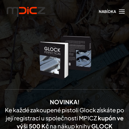
NABÍDKA
Skip to main content
NOVINKA!
Ke každé zakoupené pistoli Glock získáte po
její registraci u společnosti MPICZ
kupón ve
výši 500 Kč
na nákup knihy
GLOCK