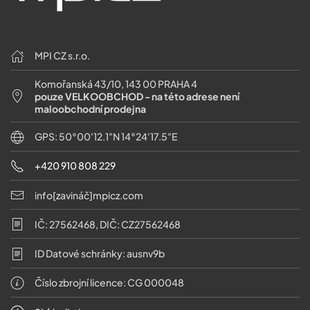
MPI CZ s.r.o.
Komořanská 43/10, 143 00 PRAHA 4
pouze VELKOOBCHOD - na této adrese není
maloobchodní prodejna
GPS: 50°00'12.1"N 14°24'17.5"E
+420 910 808 229
info[zavináč]mpicz.com
IČ: 27562468, DIČ: CZ27562468
ID Datové schránky: ausnv9b
Číslo zbrojní licence: CG 000048