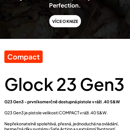
Perfection.
VÍCE O KNIZE
Compact
Glock 23 Gen3
G23 Gen3 - první komerčně dostupná pistole v ráži .40 S&W
G23 Gen3 je pistole velikosti COMPACT v ráži .40 S&W.
Nepřekonatelně spolehlivá, přesná, jednoduchá na ovládání,
bezpečná díky systému Safe Action a s extrémní životností.