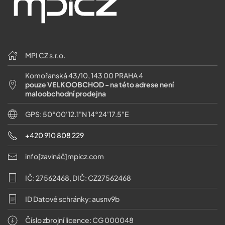
MPI CZ s.r.o.
Komořanská 43/10, 143 00 PRAHA 4
pouze VELKOOBCHOD - na této adrese není
maloobchodní prodejna
GPS: 50°00'12.1"N 14°24'17.5"E
+420 910 808 229
info[zavináč]mpicz.com
IČ: 27562468, DIČ: CZ27562468
ID Datové schránky: ausnv9b
Číslo zbrojní licence: CG 000048