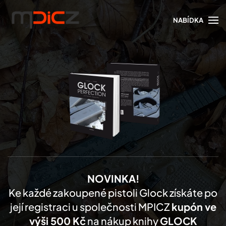
NABÍDKA
Skip to main content
NOVINKA!
Ke každé zakoupené pistoli Glock získáte po
její registraci u společnosti MPICZ
kupón ve
výši 500 Kč
na nákup knihy
GLOCK