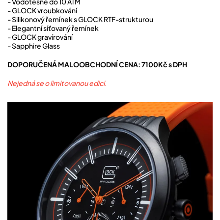
- Vodotěsné do 10 ATM
- GLOCK vroubkování
- Silikonový řemínek s GLOCK RTF-strukturou
- Elegantní síťovaný řemínek
- GLOCK gravírování
- Sapphire Glass
DOPORUČENÁ MALOOBCHODNÍ CENA: 7100Kč s DPH
Nejedná se o limitovanou edici.