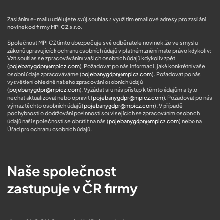
Zasláním e-mailu udělujete svůj souhlas s využitím emailové adresy pro zasílání
novinek od firmy MPI CZ s.r.o.
Společnost MPI CZ tímto ubezpečuje své odběratele novinek, že ve smyslu
zákonů upravujících ochranu osobních údajů v platném znění máte právo kdykoliv:
Vzít souhlas se zpracováváním vašich osobních údajů kdykoliv zpět
(
pojebanygdpr@mpicz.com
). Požadovat po nás informaci, jaké konkrétní vaše
osobní údaje zpracováváme (
pojebanygdpr@mpicz.com
). Požadovat po nás
vysvětlení ohledně našeho zpracování osobních údajů
(
pojebanygdpr@mpicz.com
). Vyžádat si u nás přístup k těmto údajům a tyto
nechat aktualizovat nebo opravit (
pojebanygdpr@mpicz.com
). Požadovat po nás
výmaz těchto osobních údajů (
pojebanygdpr@mpicz.com
). V případě
pochybností o dodržování povinností souvisejících se zpracováním osobních
údajů naší společností se obrátit na nás (
pojebanygdpr@mpicz.com
) nebo na
Úřad pro ochranu osobních údajů
.
Naše společnost
zastupuje v ČR firmy