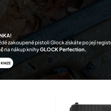
AKTUALITY
PRODUKTY
PRODEJCI
O NÁS
PODPORA
KONTA
NKA!
dé zakoupené pistoli Glock získáte po její regis
Kč
na nákup knihy
GLOCK Perfection.
 KNIZE