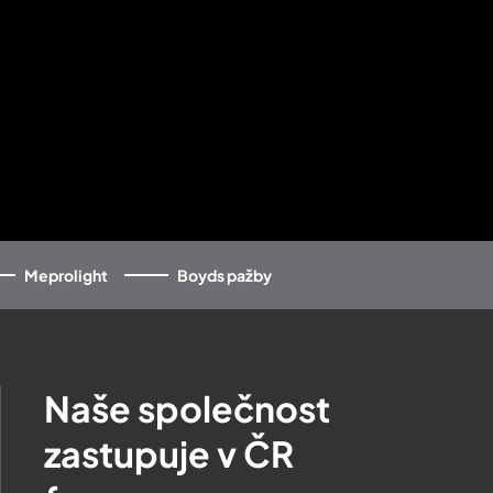
Meprolight
Boyds pažby
Naše společnost
zastupuje v ČR