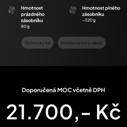
Hmotnost
Hmotnost plného
prázdného
zásobníku
zásobníku
~320 g
80 g
Technický list
Technický list (+ závit)
Doporučená MOC včetně DPH
21.700,- Kč