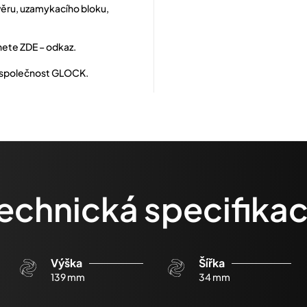
ávěru, uzamykacího bloku,
nete ZDE – odkaz.
o společnost GLOCK.
echnická specifika
Výška
Šířka
139 mm
34 mm