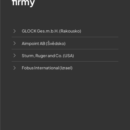
firmy
GLOCK Ges.m.b.H. (Rakousko)
Aimpoint AB (Švědsko)
Sturm, Ruger and Co. (USA)
Fobus International (Izrael)