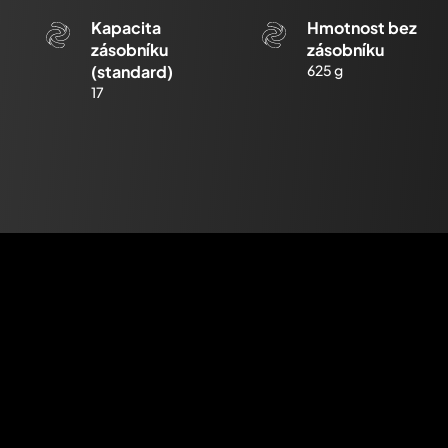
Kapacita
Hmotnost bez
zásobníku
zásobníku
(standard)
625 g
17