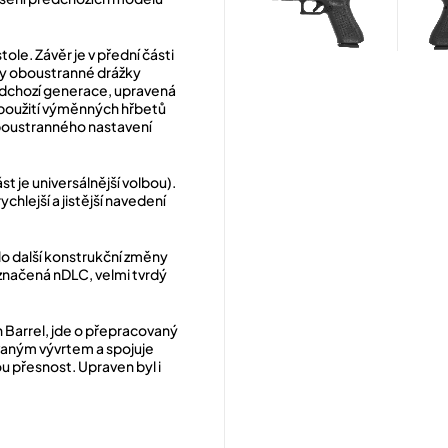
ole. Závěr je v přední části
yly oboustranné drážky
edchozí generace, upravená
 použití výměnných hřbetů
oboustranného nastavení
st je universálnější volbou).
chlejší a jistější navedení
lo další konstrukční změny
označená nDLC, velmi tvrdý
Barrel, jde o přepracovaný
ovaným vývrtem a spojuje
u přesnost. Upraven byl i