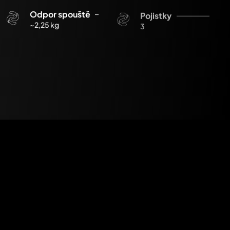
Odpor spouště
Pojistky
~2,25 kg
3