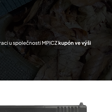
KTY
MŮJ SEZNAM
PRO PARTNERY
traci u společnosti MPICZ
kupón ve výši