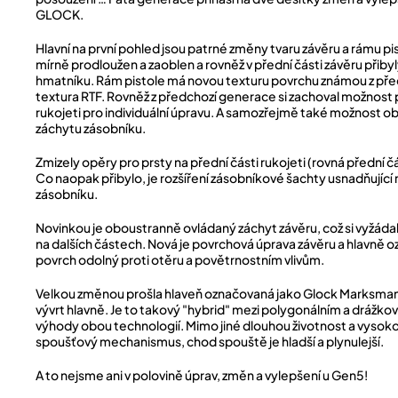
GLOCK.
Hlavní na první pohled jsou patrné změny tvaru závěru a rámu pist
mírně prodloužen a zaoblen a rovněž v přední části závěru přib
hmatníku. Rám pistole má novou texturu povrchu známou z př
textura RTF. Rovněž z předchozí generace si zachoval možnost
rukojeti pro individuální úpravu. A samozřejmě také možnost 
záchytu zásobníku.
Zmizely opěry pro prsty na přední části rukojeti (rovná přední čá
Co naopak přibylo, je rozšíření zásobníkové šachty usnadňující ry
zásobníku.
Novinkou je oboustranně ovládaný záchyt závěru, což si vyžáda
na dalších částech. Nová je povrchová úprava závěru a hlavně 
povrch odolný proti otěru a povětrnostním vlivům.
Velkou změnou prošla hlaveň označovaná jako Glock Marksman 
vývrt hlavně. Je to takový "hybrid" mezi polygonálním a drážk
výhody obou technologií. Mimo jiné dlouhou životnost a vysoko
spoušťový mechanismus, chod spouště je hladší a plynulejší.
A to nejsme ani v polovině úprav, změn a vylepšení u Gen5!