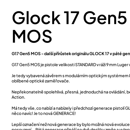
Glock 17 Gen5
MOS
G17 Gen5 MOS - další přírůstek originálu GLOCK 17 v páté gen
G17 Gen5 MOS je pistole velikosti STANDARD v ráži 9 mm Luger 
Je tedy vybavená závěrem s modulárním optickým systémem 
oblíbené optické zaměřovače.
Nepřekonatelně spolehlivá, přesná, jednoduchá na ovládání, 
Action.
Má tedy vše, co nabízí a nabízely i předchozí generace pistolí 
něco navíc! Je to nová GENERACE!
Lepší označení než nová generace by bylo možná nová evoluce
posouzení … Pátá generace přináší na dvě desítky změn a vyle