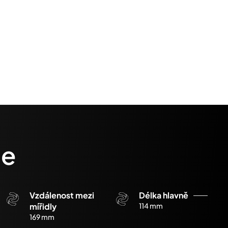
ce
Vzdálenost mezi
Délka hlavně
mířidly
114 mm
169 mm