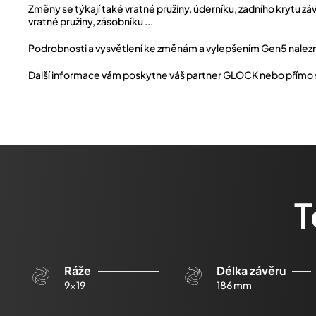
Změny se týkají také vratné pružiny, úderníku, zadního krytu z
vratné pružiny, zásobníku ...
Podrobnosti a vysvětlení ke změnám a vylepšením Gen5 nalez
Další informace vám poskytne váš partner GLOCK nebo přím
T
Ráže
Délka závěru
9x19
186 mm