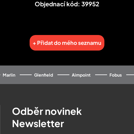
Objednací kód: 39952
+ Přidat do mého seznamu
Marlin
Glenfield
Aimpoint
Fobus
Odběr novinek
Newsletter