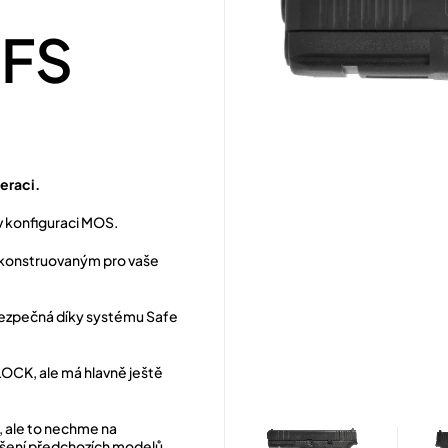
 FS
eraci.
v konfiguraci MOS.
konstruovaným pro vaše
bezpečná díky systému Safe
GLOCK, ale má hlavně ještě
, ale to nechme na
pšení předchozích modelů