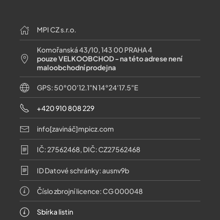
MPI CZ s.r.o.
Komořanská 43/10, 143 00 PRAHA 4
pouze VELKOOBCHOD - na této adrese není
maloobchodní prodejna
GPS: 50°00'12.1"N 14°24'17.5"E
+420 910 808 229
info[zavináč]mpicz.com
IČ: 27562468, DIČ: CZ27562468
ID Datové schránky: ausnv9b
Číslo zbrojní licence: CG 000048
Sbírka listin