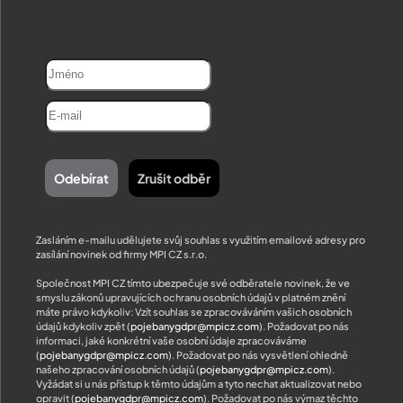
Zasláním e-mailu udělujete svůj souhlas s využitím emailové adresy pro
zasílání novinek od firmy MPI CZ s.r.o.
Společnost MPI CZ tímto ubezpečuje své odběratele novinek, že ve
smyslu zákonů upravujících ochranu osobních údajů v platném znění
máte právo kdykoliv: Vzít souhlas se zpracováváním vašich osobních
údajů kdykoliv zpět (
pojebanygdpr@mpicz.com
). Požadovat po nás
informaci, jaké konkrétní vaše osobní údaje zpracováváme
(
pojebanygdpr@mpicz.com
). Požadovat po nás vysvětlení ohledně
našeho zpracování osobních údajů (
pojebanygdpr@mpicz.com
).
Vyžádat si u nás přístup k těmto údajům a tyto nechat aktualizovat nebo
opravit (
pojebanygdpr@mpicz.com
). Požadovat po nás výmaz těchto