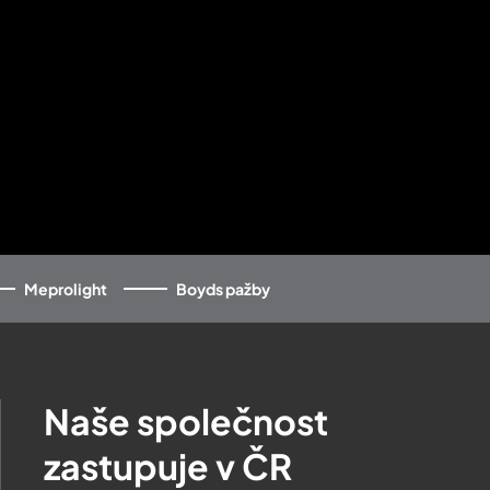
Meprolight
Boyds pažby
Naše společnost
zastupuje v ČR