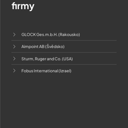
firmy
GLOCK Ges.m.b.H. (Rakousko)
Aimpoint AB (Švědsko)
Sturm, Ruger and Co. (USA)
Fobus International (Izrael)