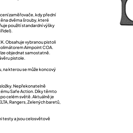
hycení zaměřovače, kdy přední
ištěna dvěma šrouby, které
uje použití standardní výšky
řidel).
OCK. Obsahuje vybranou pistoli
 kolimátorem Aimpoint COA.
elze objednat samostatně.
ávěru pistole.
u, na kterou se může koncový
é složky. Nepřekonatelně
stému Safe Action. Díky těmto
 po celém světě. Aktuálně je
ELTA, Rangers, Zelených baretů,
i testy a jsou celosvětově