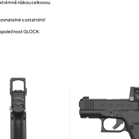
 extrémně nízkou celkovou
vnatelné s ostatními!
o společnost GLOCK.