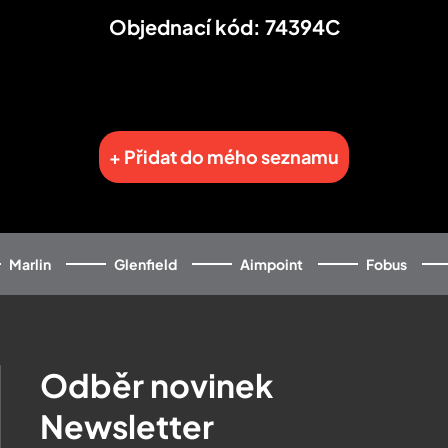
Objednací kód: 74394C
+ Přidat do mého seznamu
Marlin
Glenfield
Aimpoint
Fobus
Odběr novinek
Newsletter