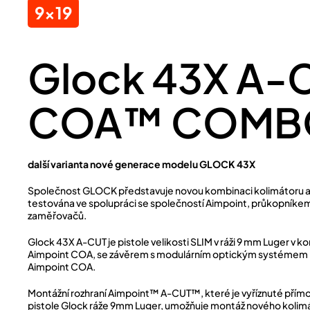
9x19
Glock 43X A
COA™ COMB
další varianta nové generace modelu GLOCK 43X
Společnost GLOCK představuje novou kombinaci kolimátoru a pi
testována ve spolupráci se společností Aimpoint, průkopníkem
zaměřovačů.
Glock 43X A-CUT je pistole velikosti SLIM v ráži 9 mm Luger v k
Aimpoint COA, se závěrem s modulárním optickým systémem 
Aimpoint COA.
Montážní rozhraní Aimpoint™ A-CUT™, které je vyříznuté přím
pistole Glock ráže 9mm Luger, umožňuje montáž nového kol