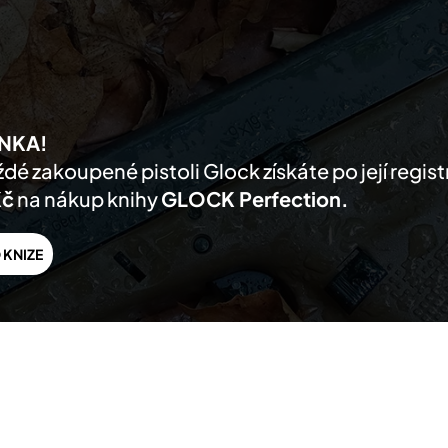
AKTUALITY
PRODUKTY
PRODEJCI
O NÁS
PODPORA
KONTA
NKA!
dé zakoupené pistoli Glock získáte po její regis
Kč
na nákup knihy
GLOCK Perfection.
 KNIZE