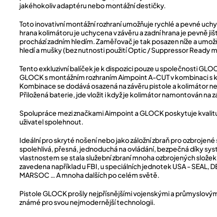
jakéhokoliv adaptéru nebo montážní destičky.
Toto inovativní montážní rozhraní umožňuje rychlé a pevné uc
hrana kolimátoru je uchycena v závěru a zadní hrana je pevně j
prochází zadním hledím. Zaměřovač je tak posazen níže a umožň
hledí a mušky (bez nutnosti použití Optic / Suppressor Ready mí
Tento exkluzivní balíček je k dispozici pouze u společnosti GL
GLOCK s montážním rozhraním Aimpoint A-CUT v kombinaci s
Kombinace se dodává osazená na závěru pistole a kolimátor n
Přiložená baterie, jde vložit i když je kolimátor namontován na z
Spolupráce mezi značkami Aimpoint a GLOCK poskytuje kvalit
uživatel spolehnout.
Ideální pro skryté nošení nebo jako záložní zbraň pro ozbrojen
spolehlivá, přesná, jednoduchá na ovládání, bezpečná díky sy
vlastnostem se stala služební zbraní mnoha ozbrojených složek
zavedena například u FBI, u speciálních jednotek USA - SEAL, D
MARSOC … A mnoha dalších po celém světě.
Pistole GLOCK prošly nejpřísnějšími vojenskými a průmyslovým
známé pro svou nejmodernější technologii.