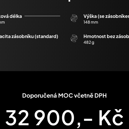
ková délka
Výška (se zásobník
mm
148 mm
cita zásobníku (standard)
Hmotnost bez zásob
482 g
Doporučená MOC včetně DPH
32 900,- Kč