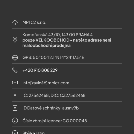
MPI CZ s.r.o.
Komořanská 43/10, 143 00 PRAHA 4
pouze VELKOOBCHOD - na této adrese není
maloobchodní prodejna
GPS: 50°00'12.1"N 14°24'17.5"E
+420 910 808 229
info[zavináč]mpicz.com
IČ: 27562468, DIČ: CZ27562468
ID Datové schránky: ausnv9b
Číslo zbrojní licence: CG 000048
Sbírka listin