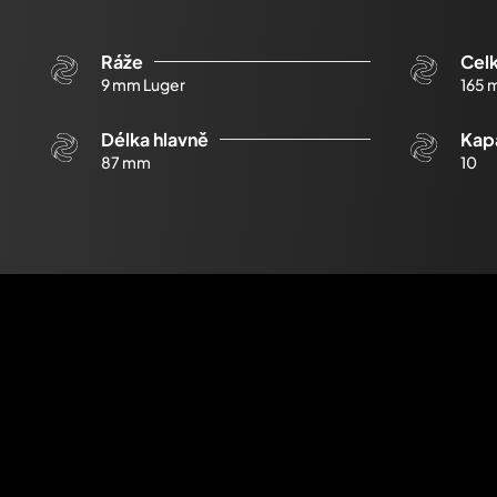
Ráže
Cel
9 mm Luger
165 
Délka hlavně
Kapa
87 mm
10