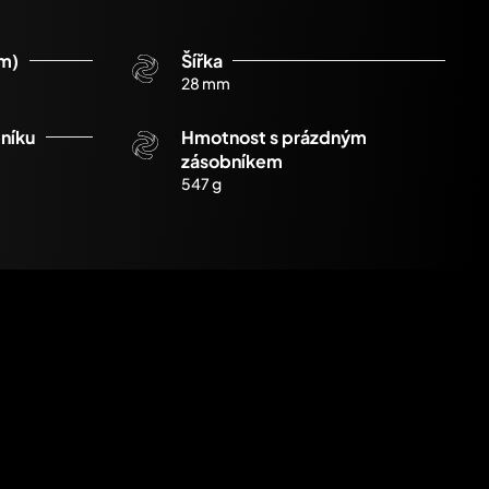
em)
Šířka
28 mm
níku
Hmotnost s prázdným
zásobníkem
547 g