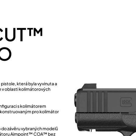
-CUT™
O
stole, která byla vyvinuta a
 v oblasti kolimátorových
onfiguraci s kolimátorem
konstruovaným pro kolimátor
o do závěru vybraných modelů
imátoru Aimpoint™ COA™ bez