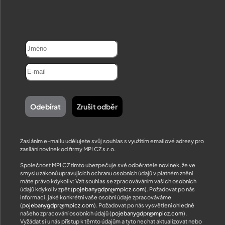
Zasláním e-mailu udělujete svůj souhlas s využitím emailové adresy pro
zasílání novinek od firmy MPI CZ s.r.o.
Společnost MPI CZ tímto ubezpečuje své odběratele novinek, že ve
smyslu zákonů upravujících ochranu osobních údajů v platném znění
máte právo kdykoliv: Vzít souhlas se zpracováváním vašich osobních
údajů kdykoliv zpět (
pojebanygdpr@mpicz.com
). Požadovat po nás
informaci, jaké konkrétní vaše osobní údaje zpracováváme
(
pojebanygdpr@mpicz.com
). Požadovat po nás vysvětlení ohledně
našeho zpracování osobních údajů (
pojebanygdpr@mpicz.com
).
Vyžádat si u nás přístup k těmto údajům a tyto nechat aktualizovat nebo