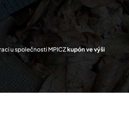
KTY
MŮJ SEZNAM
PRO PARTNERY
traci u společnosti MPICZ
kupón ve výši