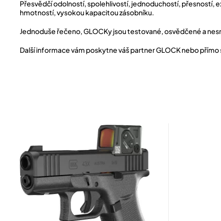
Přesvědčí odolností, spolehlivostí, jednoduchostí, přesností,
hmotností, vysokou kapacitou zásobníku.
Jednoduše řečeno, GLOCKy jsou testované, osvědčené a nesro
Další informace vám poskytne váš partner GLOCK nebo přím