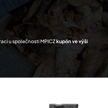
KTY
MŮJ SEZNAM
PRO PARTNERY
traci u společnosti MPICZ
kupón ve výši