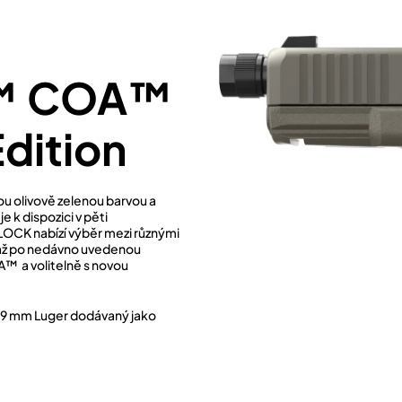
T™ COA™
dition
ou olivově zelenou barvou a
e k dispozici v pěti
LOCK nabízí výběr mezi různými
až po nedávno uvedenou
 a volitelně s novou
i 9 mm Luger dodávaný jako