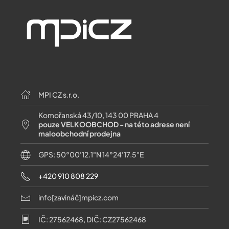
MPI CZ s.r.o.
Komořanská 43/10, 143 00 PRAHA 4
pouze VELKOOBCHOD - na této adrese není
maloobchodní prodejna
GPS: 50°00'12.1"N 14°24'17.5"E
+420 910 808 229
info[zavináč]mpicz.com
IČ: 27562468, DIČ: CZ27562468