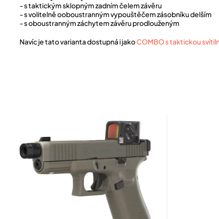
- s taktickým sklopným zadním čelem závěru
- s volitelně ooboustranným vypouštěčem zásobníku delším
- s oboustranným záchytem závěru prodlouženým
Navíc je tato varianta dostupná i jako
COMBO s taktickou svítil