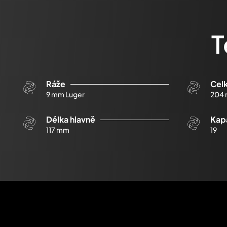
T
Ráže
Cel
9 mm Luger
204
Délka hlavně
Kapa
117 mm
19