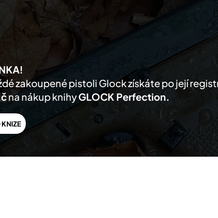
AKTUALITY
PRODUKTY
PRODEJCI
O NÁS
PODPORA
KONTA
NKA!
dé zakoupené pistoli Glock získáte po její regis
Kč
na nákup knihy
GLOCK Perfection.
 KNIZE