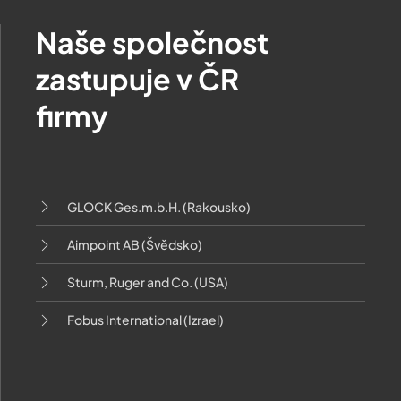
Naše společnost
zastupuje v ČR
firmy
GLOCK Ges.m.b.H. (Rakousko)
Aimpoint AB (Švědsko)
Sturm, Ruger and Co. (USA)
Fobus International (Izrael)