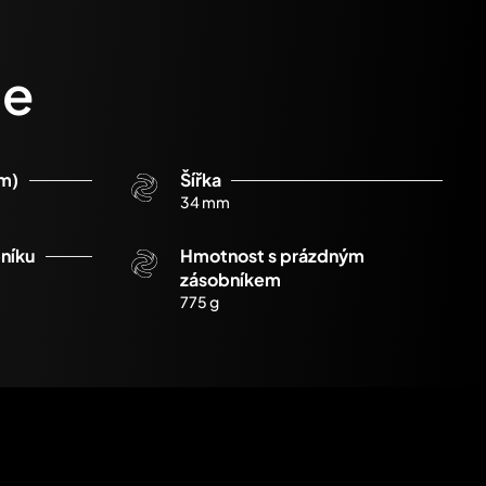
ce
em)
Šířka
34 mm
níku
Hmotnost s prázdným
zásobníkem
775 g