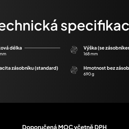
echnická specifika
ková délka
Výška (se zásobník
 mm
168 mm
cita zásobníku (standard)
Hmotnost bez zásob
690 g
Doporučená MOC včetně DPH