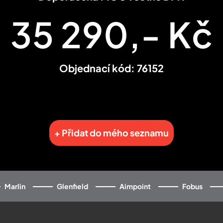
35 290,- Kč
Objednací kód: 76152
+ Přidat do mého seznamu
Marlin
Glenfield
Aimpoint
Fobus