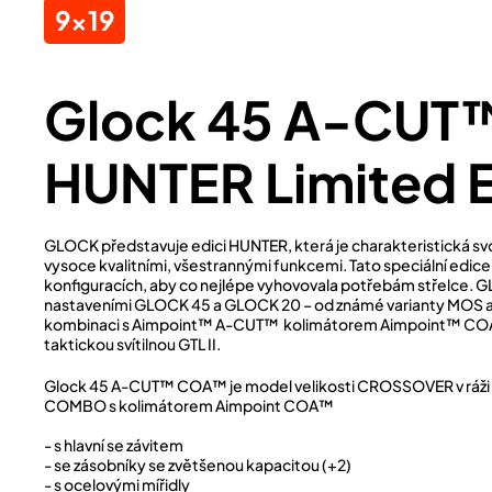
9x19
Glock 45 A-CU
HUNTER Limited E
GLOCK představuje edici HUNTER, která je charakteristická sv
vysoce kvalitními, všestrannými funkcemi. Tato speciální edice j
konfiguracích, aby co nejlépe vyhovovala potřebám střelce. G
nastaveními GLOCK 45 a GLOCK 20 – od známé varianty MOS 
kombinaci s Aimpoint™ A-CUT™ kolimátorem Aimpoint™ COA™
taktickou svítilnou GTL II.
Glock 45
A-CUT™ COA™
je model velikosti CROSSOVER v ráž
COMBO s kolimátorem Aimpoint
COA™
- s hlavní se závitem
- se zásobníky se zvětšenou kapacitou (+2)
- s ocelovými mířidly