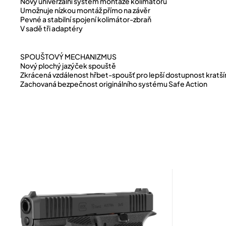
Nový univerzální systém montáže kolimátoru
Umožnuje nízkou montáž přímo na závěr
Pevné a stabilní spojení kolimátor-zbraň
V sadě tři adaptéry
SPOUŠTOVÝ MECHANIZMUS
Nový plochý jazýček spouště
Zkrácená vzdálenost hřbet-spoušť pro lepší dostupnost kratší
Zachovaná bezpečnost originálního systému Safe Action