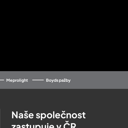
Meprolight
Boyds pažby
Naše společnost
zastupuje v ČR