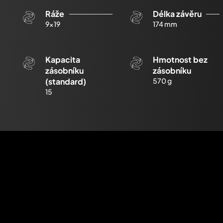
Ráže
Délka závěru
9x19
174 mm
Kapacita
Hmotnost bez
zásobníku
zásobníku
(standard)
570 g
15