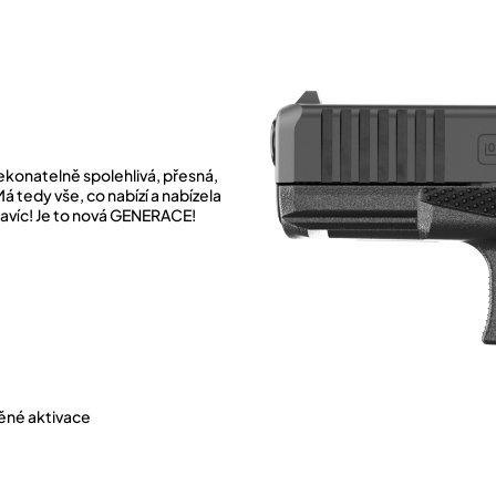
ekonatelně spolehlivá, přesná,
 tedy vše, co nabízí a nabízela
navíc! Je to nová GENERACE!
těné aktivace