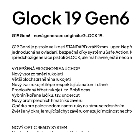
Glock 19 Gen6
G19 Gen6 - nová generace originálu GLOCK 19.
G19 Gen6 je pistole velikosti STANDARD v ráži 9 mm Luger. Nepř
jednoduchá na ovládání, bezpečná díky systému Safe Action. Má
i předchozí generace pistolí GLOCK, ale má hlavně ještě něco 
VYLEPŠENÁ ERGONOMIE A ÚCHOP
Nový vzor zdrsnění rukojeti
Větší plocha zrsnění na rukojeti
Nový tvar rukojeti lépe respektující anatomii dlaně
Prodloužený hřbet rukojet, tz. Bobří ocas
Vybrání kořene lučíku, tzv. undercut
Nový profil předních hmatníků závěru
Opěrka pro palec nedominantní ruky na rámu se zdrsněním
Zvětšený okraj lemující záchyt závěru omezující možnost nech
NOVÝ OPTIC READY SYSTEM