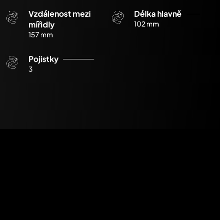
Vzdálenost mezi
Délka hlavně
mířidly
102 mm
157 mm
Pojistky
3