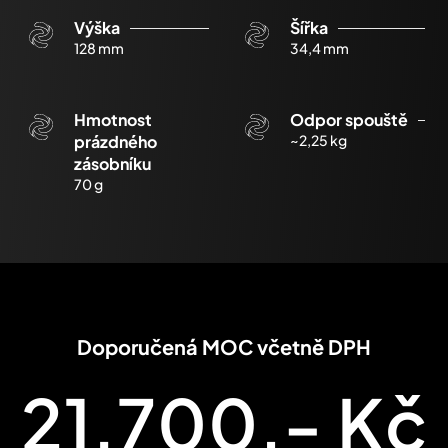
Výška
Šířka
128 mm
34,4 mm
Hmotnost
Odpor spouště
prázdného
~2,25 kg
zásobníku
70 g
Doporučená MOC včetně DPH
21.700,- Kč