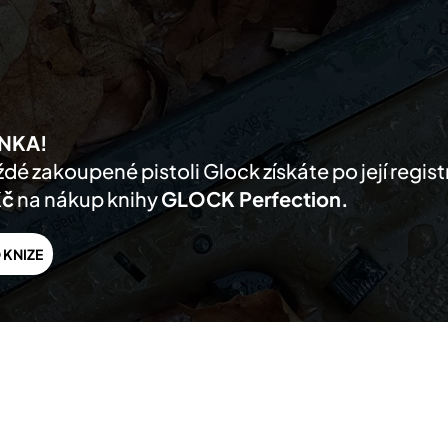
AKTUALITY
PRODUKTY
PRODEJCI
O NÁS
PODPORA
KONTA
NKA!
dé zakoupené pistoli Glock získáte po její regis
Kč
na nákup knihy
GLOCK Perfection.
 KNIZE