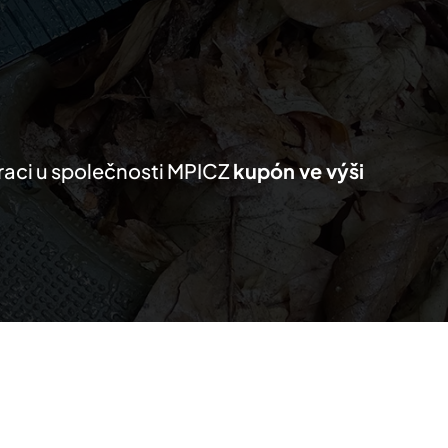
KTY
MŮJ SEZNAM
PRO PARTNERY
traci u společnosti MPICZ
kupón ve výši