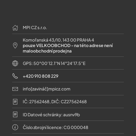
MPI CZ s.r.o.
Komořanská 43/10, 143 00 PRAHA 4
pouze VELKOOBCHOD - na této adrese není
maloobchodní prodejna
GPS: 50°00'12.1"N 14°24'17.5"E
+420 910 808 229
info[zavináč]mpicz.com
IČ: 27562468, DIČ: CZ27562468
ID Datové schránky: ausnv9b
Číslo zbrojní licence: CG 000048