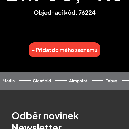
Objednací kód: 76224
+ Přidat do mého seznamu
Marlin
Glenfield
Aimpoint
Fobus
Odběr novinek
Newsletter