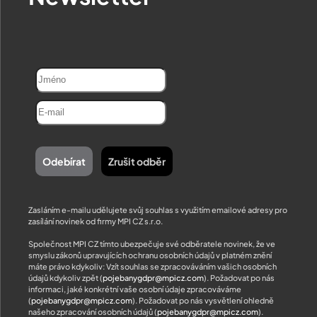
Zasláním e-mailu udělujete svůj souhlas s využitím emailové adresy pro
zasílání novinek od firmy MPI CZ s.r.o.
Společnost MPI CZ tímto ubezpečuje své odběratele novinek, že ve
smyslu zákonů upravujících ochranu osobních údajů v platném znění
máte právo kdykoliv: Vzít souhlas se zpracováváním vašich osobních
údajů kdykoliv zpět (
pojebanygdpr@mpicz.com
). Požadovat po nás
informaci, jaké konkrétní vaše osobní údaje zpracováváme
(
pojebanygdpr@mpicz.com
). Požadovat po nás vysvětlení ohledně
našeho zpracování osobních údajů (
pojebanygdpr@mpicz.com
).