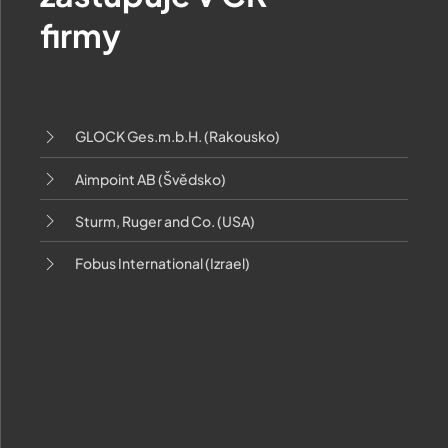
firmy
GLOCK Ges.m.b.H. (Rakousko)
Aimpoint AB (Švědsko)
Sturm, Ruger and Co. (USA)
Fobus International (Izrael)