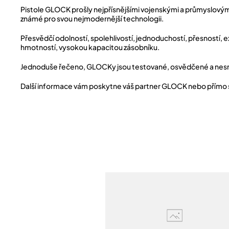
Pistole GLOCK prošly nejpřísnějšími vojenskými a průmyslovým
známé pro svou nejmodernější technologii.
Přesvědčí odolností, spolehlivostí, jednoduchostí, přesností,
hmotností, vysokou kapacitou zásobníku.
Jednoduše řečeno, GLOCKy jsou testované, osvědčené a nesro
Další informace vám poskytne váš partner GLOCK nebo přím