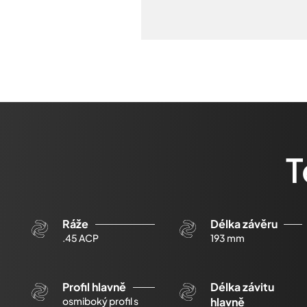
T
Ráže
Délka závěru
.45 ACP
193 mm
Profil hlavně
Délka závitu
osmiboký profil s
hlavně