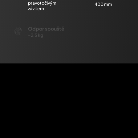
pravotočivým
400 mm
závitem
Odpor spouště
Délka chodu
~2,5 kg
spouště
~12,5 mm