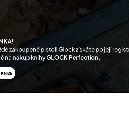
AKTUALITY
PRODUKTY
PRODEJCI
O NÁS
PODPORA
KONTA
NKA!
dé zakoupené pistoli Glock získáte po její regis
Kč
na nákup knihy
GLOCK Perfection.
 KNIZE