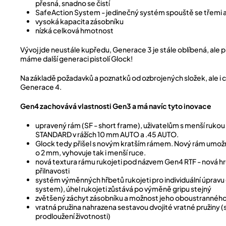
přesná, snadno se čistí
SafeAction System - jedinečný systém spouště se třemi 
vysoká kapacita zásobníku
nízká celková hmotnost
Vývoj jde neustále kupředu, Generace 3 je stále oblíbená, ale 
máme další generaci pistolí Glock!
Na základě požadavků a poznatků od ozbrojených složek, ale i civ
Generace 4.
Gen4 zachovává vlastnosti Gen3 a má navíc tyto inovace
upravený rám (SF - short frame), uživatelům s menší ruko
STANDARD v rážích 10 mm AUTO a .45 AUTO.
Glock tedy přišel s novým kratším rámem. Nový rám umožni
o 2 mm, vyhovuje tak i menší ruce.
nová textura rámu rukojeti pod názvem Gen4 RTF - nová hru
přilnavosti
systém výměnných hřbetů rukojeti pro individuální úprav
system), úhel rukojeti zůstává po výměně gripu stejný
zvětšený záchyt zásobníku a možnost jeho oboustranného
vratná pružina nahrazena sestavou dvojité vratné pružiny (
prodloužení životnosti)