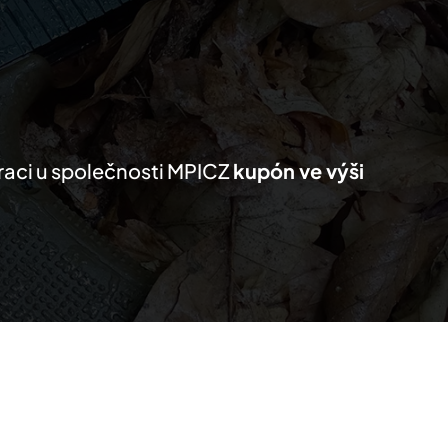
KTY
MŮJ SEZNAM
PRO PARTNERY
traci u společnosti MPICZ
kupón ve výši