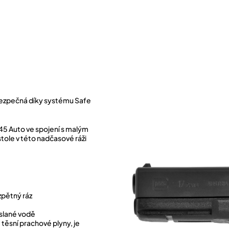
bezpečná díky systému Safe
45 Auto ve spojení s malým
tole v této nadčasové ráži
)
zpětný ráz
 slané vodě
těsní prachové plyny, je