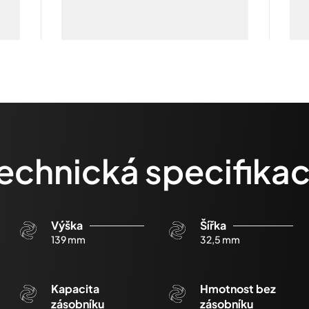
echnická specifika
Výška
Šířka
139 mm
32,5 mm
Kapacita
Hmotnost bez
zásobníku
zásobníku