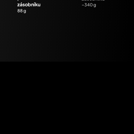
zásobníku
~340 g
88 g
Úsťová rychlost
~250 m/s