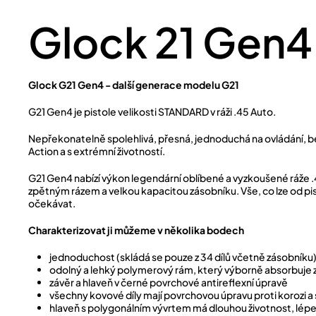
Glock 21 Gen4
Glock G21 Gen4 - další generace modelu G21
G21 Gen4 je pistole velikosti STANDARD v ráži .45 Auto.
Nepřekonatelně spolehlivá, přesná, jednoduchá na ovládání, 
Action a s extrémní životností.
G21 Gen4 nabízí výkon legendární oblíbené a vyzkoušené ráže .
zpětným rázem a velkou kapacitou zásobníku. Vše, co lze od pis
očekávat.
Charakterizovat ji můžeme v několika bodech
jednoduchost (skládá se pouze z 34 dílů včetně zásobníku
odolný a lehký polymerový rám, který výborně absorbuje 
závěr a hlaveň v černé povrchové antireflexní úpravě
všechny kovové díly mají povrchovou úpravu proti korozi a
hlaveň s polygonálním vývrtem má dlouhou životnost, lépe 