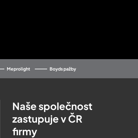
Meprolight
Boyds pažby
Naše společnost
zastupuje v ČR
firmy