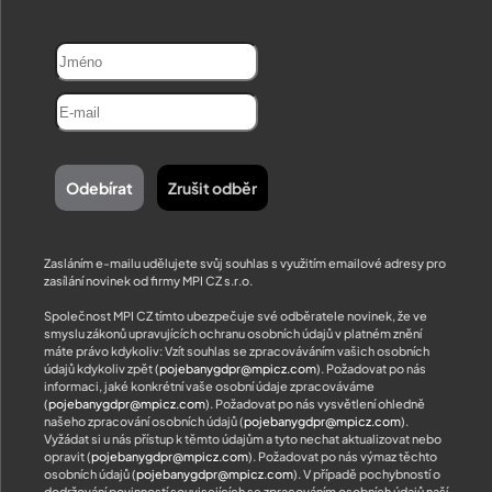
Zasláním e-mailu udělujete svůj souhlas s využitím emailové adresy pro
zasílání novinek od firmy MPI CZ s.r.o.
Společnost MPI CZ tímto ubezpečuje své odběratele novinek, že ve
smyslu zákonů upravujících ochranu osobních údajů v platném znění
máte právo kdykoliv: Vzít souhlas se zpracováváním vašich osobních
údajů kdykoliv zpět (
pojebanygdpr@mpicz.com
). Požadovat po nás
informaci, jaké konkrétní vaše osobní údaje zpracováváme
(
pojebanygdpr@mpicz.com
). Požadovat po nás vysvětlení ohledně
našeho zpracování osobních údajů (
pojebanygdpr@mpicz.com
).
Vyžádat si u nás přístup k těmto údajům a tyto nechat aktualizovat nebo
opravit (
pojebanygdpr@mpicz.com
). Požadovat po nás výmaz těchto
osobních údajů (
pojebanygdpr@mpicz.com
). V případě pochybností o
dodržování povinností souvisejících se zpracováním osobních údajů naší