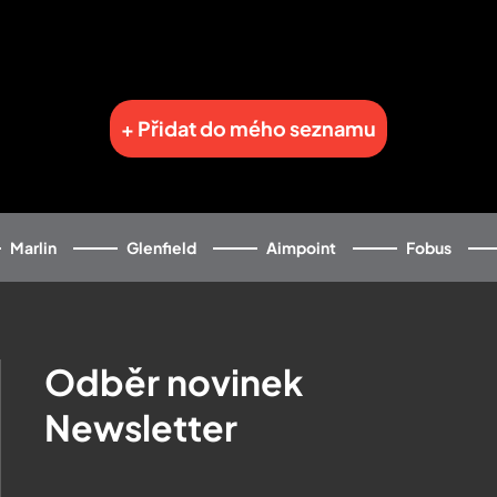
+ Přidat do mého seznamu
Marlin
Glenfield
Aimpoint
Fobus
Odběr novinek
Newsletter