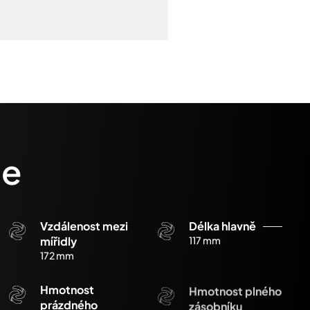
ce
Vzdálenost mezi
Délka hlavně
mířidly
117 mm
172 mm
Hmotnost
Hmotnost plného
prázdného
zásobníku