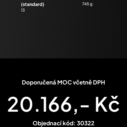
(standard)
745 g
13
Úsťová energie
Pojistky
~460 J
3
Doporučená MOC včetně DPH
20.166,- Kč
Objednací kód: 30322