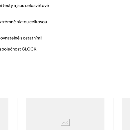
i testy a jsou celosvětově
 extrémně nízkou celkovou
vnatelné s ostatními!
o společnost GLOCK.