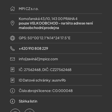
MPI CZ s.r.o.
Komořanská 43/10, 143 00 PRAHA 4
pouze VELKOOBCHOD - na této adrese není
maloobchodní prodejna
GPS: 50°00'12.1"N 14°24'17.5"E
+420 910 808 229
info[zavináč]mpicz.com
IČ: 27562468, DIČ: CZ27562468
ID Datové schránky: ausnv9b
Číslo zbrojní licence: CG 000048
Sbírka listin