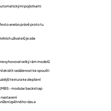
automatickými pojistkami
přesto anebo právě proto tu
ilních uživatelů je zde
u nevyhovoval velký rám modelů
l zkrátit vzdálenost ke spoušti
bější textura ke zlepšení
u (MBS - modular backstrap
 nastavení
snížení zpětného rázu a