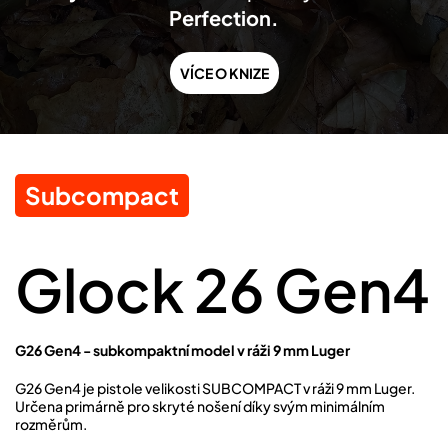
Perfection.
VÍCE O KNIZE
Subcompact
Glock 26 Gen4
G26 Gen4 - subkompaktní model v ráži 9 mm Luger
G26 Gen4 je pistole velikosti SUBCOMPACT v ráži 9 mm Luger.
Určena primárně pro skryté nošení díky svým minimálním
rozměrům.