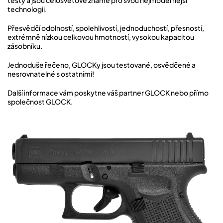
testy a jsou celosvětově známé pro svou nejmodernější
technologii.
Přesvědčí odolností, spolehlivostí, jednoduchostí, přesností,
extrémně nízkou celkovou hmotností, vysokou kapacitou
zásobníku.
Jednoduše řečeno, GLOCKy jsou testované, osvědčené a
nesrovnatelné s ostatními!
Další informace vám poskytne váš partner GLOCK nebo přímo
společnost GLOCK.