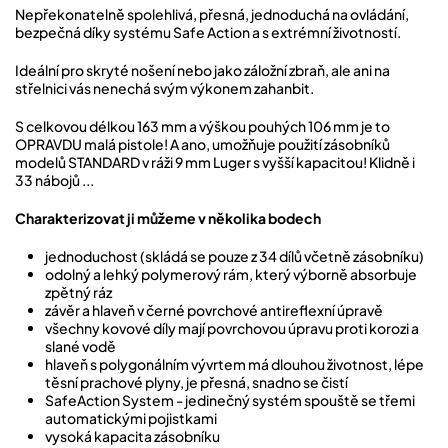
Nepřekonatelně spolehlivá, přesná, jednoduchá na ovládání,
bezpečná díky systému Safe Action a s extrémní životností.
Ideální pro skryté nošení nebo jako záložní zbraň, ale ani na
střelnici vás nenechá svým výkonem zahanbit.
S celkovou délkou 163 mm a výškou pouhých 106 mm je to
OPRAVDU malá pistole! A ano, umožňuje použití zásobníků
modelů STANDARD v ráži 9 mm Luger s vyšší kapacitou! Klidně i
33 nábojů ...
Charakterizovat ji můžeme v několika bodech
jednoduchost (skládá se pouze z 34 dílů včetně zásobníku)
odolný a lehký polymerový rám, který výborně absorbuje
zpětný ráz
závěr a hlaveň v černé povrchové antireflexní úpravě
všechny kovové díly mají povrchovou úpravu proti korozi a
slané vodě
hlaveň s polygonálním vývrtem má dlouhou životnost, lépe
těsní prachové plyny, je přesná, snadno se čistí
SafeAction System - jedinečný systém spouště se třemi
automatickými pojistkami
vysoká kapacita zásobníku