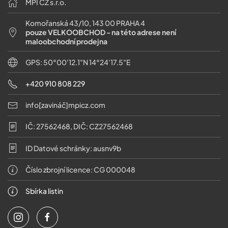
MPI CZ s.r.o.
Komořanská 43/10, 143 00 PRAHA 4
pouze VELKOOBCHOD - na této adrese není
maloobchodní prodejna
GPS: 50°00'12.1"N 14°24'17.5"E
+420 910 808 229
info[zavináč]mpicz.com
IČ: 27562468, DIČ: CZ27562468
ID Datové schránky: ausnv9b
Číslo zbrojní licence: CG 000048
Sbírka listin