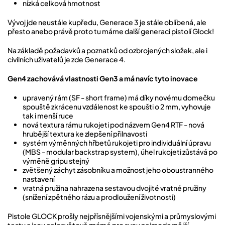
nízká celková hmotnost
Vývoj jde neustále kupředu, Generace 3 je stále oblíbená, ale
přesto anebo právě proto tu máme další generaci pistolí Glock!
Na základě požadavků a poznatků od ozbrojených složek, ale i
civilních uživatelů je zde Generace 4.
Gen4 zachovává vlastnosti Gen3 a má navíc tyto inovace
upravený rám (SF - short frame) má díky novému domečku
spouště zkrácenu vzdálenost ke spoušti o 2 mm, vyhovuje
tak i menší ruce
nová textura rámu rukojeti pod názvem Gen4 RTF - nová
hrubější textura ke zlepšení přilnavosti
systém výměnných hřbetů rukojeti pro individuální úpravu
(MBS - modular backstrap system), úhel rukojeti zůstává po
výměně gripu stejný
zvětšený záchyt zásobníku a možnost jeho oboustranného
nastavení
vratná pružina nahrazena sestavou dvojité vratné pružiny
(snížení zpětného rázu a prodloužení životnosti)
Pistole GLOCK prošly nejpřísnějšími vojenskými a průmyslovými