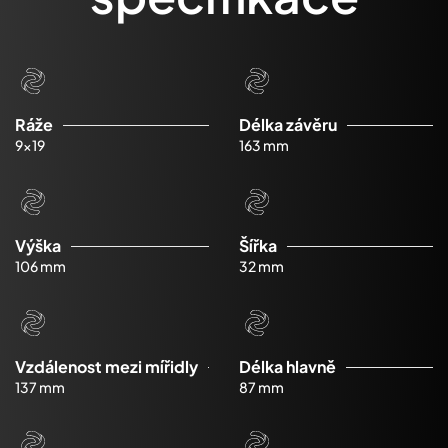
Ráže
Délka závěru
9x19
163 mm
Výška
Šířka
106 mm
32 mm
Vzdálenost mezi mířidly
Délka hlavně
137 mm
87 mm