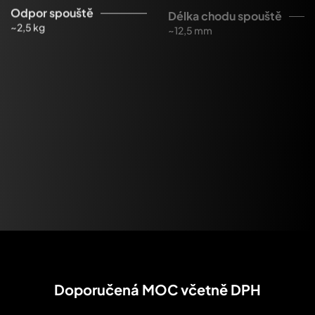
Odpor spouště
Délka chodu spouště
~2,5 kg
~12,5 mm
Úsťová energie
Pojistky
~460 J
3
Úsťová rychlost
~340 m/s
Doporučená MOC včetně DPH