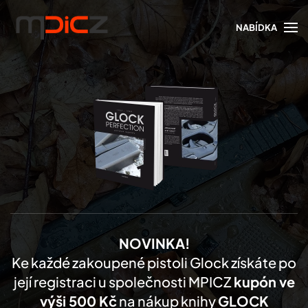
NABÍDKA
Skip to main content
NOVINKA!
Ke každé zakoupené pistoli Glock získáte po
její registraci u společnosti MPICZ
kupón ve
výši 500 Kč
na nákup knihy
GLOCK