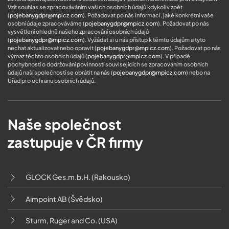
Vzít souhlas se zpracováváním vašich osobních údajů kdykoliv zpět
(
pojebanygdpr@mpicz.com
). Požadovat po nás informaci, jaké konkrétní vaše
osobní údaje zpracováváme (
pojebanygdpr@mpicz.com
). Požadovat po nás
vysvětlení ohledně našeho zpracování osobních údajů
(
pojebanygdpr@mpicz.com
). Vyžádat si u nás přístup k těmto údajům a tyto
nechat aktualizovat nebo opravit (
pojebanygdpr@mpicz.com
). Požadovat po nás
výmaz těchto osobních údajů (
pojebanygdpr@mpicz.com
). V případě
pochybností o dodržování povinností souvisejících se zpracováním osobních
údajů naší společností se obrátit na nás (
pojebanygdpr@mpicz.com
) nebo na
Úřad pro ochranu osobních údajů
.
Naše společnost
zastupuje v ČR firmy
GLOCK Ges.m.b.H. (Rakousko)
Aimpoint AB (Švědsko)
Sturm, Ruger and Co. (USA)