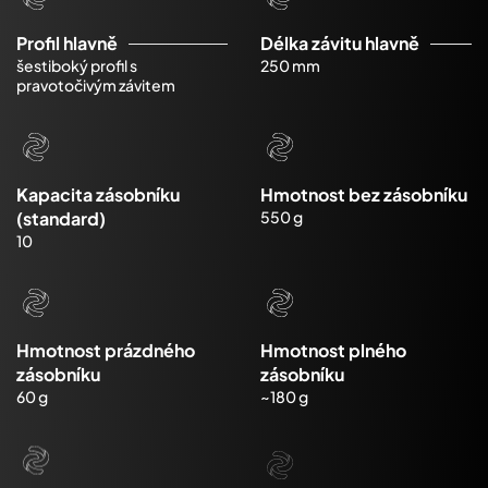
Profil hlavně
Délka závitu hlavně
šestiboký profil s
250 mm
pravotočivým závitem
Kapacita zásobníku
Hmotnost bez zásobníku
(standard)
550 g
10
Hmotnost prázdného
Hmotnost plného
zásobníku
zásobníku
60 g
~180 g