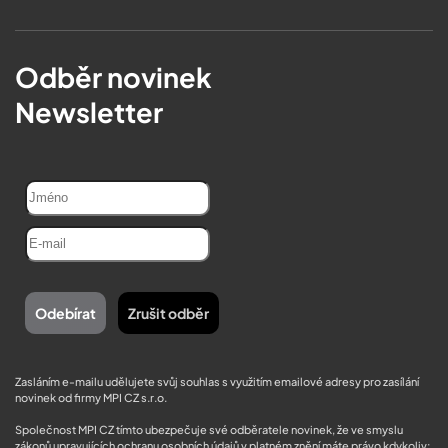
Odběr novinek
Newsletter
Zasláním e-mailu udělujete svůj souhlas s využitím emailové adresy pro zasílání
novinek od firmy MPI CZ s.r.o.
Společnost MPI CZ tímto ubezpečuje své odběratele novinek, že ve smyslu
zákonů upravujících ochranu osobních údajů v platném znění máte právo kdykoliv: