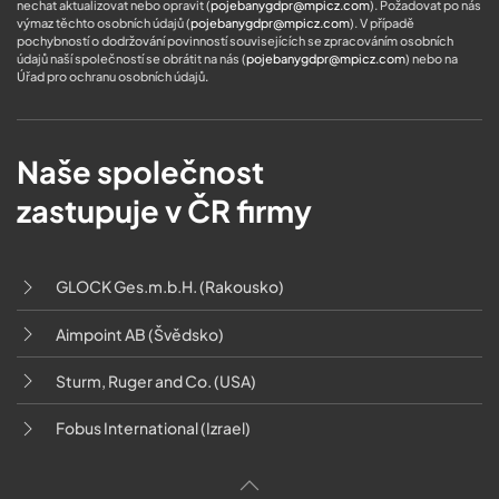
nechat aktualizovat nebo opravit (
pojebanygdpr@mpicz.com
). Požadovat po nás
výmaz těchto osobních údajů (
pojebanygdpr@mpicz.com
). V případě
pochybností o dodržování povinností souvisejících se zpracováním osobních
údajů naší společností se obrátit na nás (
pojebanygdpr@mpicz.com
) nebo na
Úřad pro ochranu osobních údajů
.
Naše společnost
zastupuje v ČR firmy
GLOCK Ges.m.b.H. (Rakousko)
Aimpoint AB (Švědsko)
Sturm, Ruger and Co. (USA)
Fobus International (Izrael)