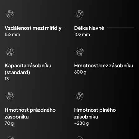
Vzdálenost mezi mířidly
Délka hlavně
152 mm
102 mm
Kapacita zásobníku
Hmotnost bez zásobníku
(standard)
600 g
13
Hmotnost prázdného
Hmotnost plného
zásobníku
zásobníku
70 g
~280 g