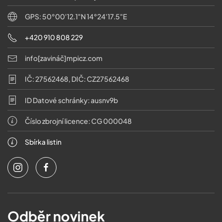
GPS: 50°00'12.1"N 14°24'17.5"E
+420 910 808 229
info[zavináč]mpicz.com
IČ: 27562468, DIČ: CZ27562468
ID Datové schránky: ausnv9b
Číslo zbrojní licence: CG 000048
Sbírka listin
Odběr novinek