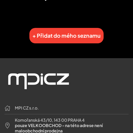
+ Přidat do mého seznamu
MPI CZ s.r.o.
Komořanská 43/10, 143 00 PRAHA 4
pouze VELKOOBCHOD - na této adrese není
maloobchodní prodejna