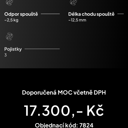
Odpor spouště
Délka chodu spouště
~2,5 kg
~12,5 mm
Pojistky
3
Doporučená MOC včetně DPH
17.300,- Kč
Objednací kód: 7824