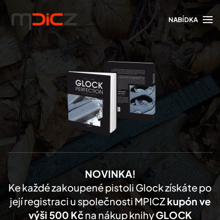
NABÍDKA
Skip to main content
NOVINKA!
Ke každé zakoupené pistoli Glock získáte po
její registraci u společnosti MPICZ
kupón ve
výši 500 Kč
na nákup knihy
GLOCK