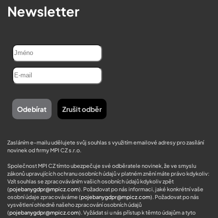
Newsletter
Zasláním e-mailu udělujete svůj souhlas s využitím emailové adresy pro zasílání
novinek od firmy MPI CZ s.r.o.
Společnost MPI CZ tímto ubezpečuje své odběratele novinek, že ve smyslu
zákonů upravujících ochranu osobních údajů v platném znění máte právo kdykoliv:
Vzít souhlas se zpracováváním vašich osobních údajů kdykoliv zpět
(
pojebanygdpr@mpicz.com
). Požadovat po nás informaci, jaké konkrétní vaše
osobní údaje zpracováváme (
pojebanygdpr@mpicz.com
). Požadovat po nás
vysvětlení ohledně našeho zpracování osobních údajů
(
pojebanygdpr@mpicz.com
). Vyžádat si u nás přístup k těmto údajům a tyto