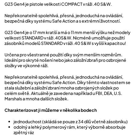
G23 Gen4 je pistole velikosti COMPACT v ráži .40 S&W.
Nepřekonatelně spolehlivá, přesná, jednoduchá na ovládání,
bezpečná díky systému Safe Action a s extrémní životností.
G23 Gen4 je o 17 mm kratší a má o 11 mm menší výšku než modely
velikosti STANDARD v ráži .40S&W. Nicméně umožňuje použití
zásobníků modelů STANDARD v ráži .40 S&W s vyšší kapacitou!
Určena pro všestranné použití díky svým menším rozměrům.
Ideální pro skryté nošení nebo jako záložní zbraň pro ozbrojené
složky ve výkonné ráži.
Nepřekonatelně spolehlivá, přesná, jednoduchá na ovládání,
bezpečná díky systému Safe Action. Díky těmto vlastnostem se
stala služební a záložní zbraní mnoha ozbrojených složek po
celém světě. Aktuálně je zavedena například u FBI, DEA, U.S.
Marshals a mnoha dalších složek.
Charakterizovat ji můžeme v několika bodech
jednoduchost (skládá se pouze z 34 dílů včetně zásobníku)
odolný a lehký polymerový rám, který výborně absorbuje
zpětný ráz