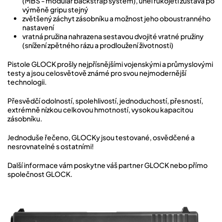
(MBS - modular backstrap system), úhel rukojeti zůstává po
výměně gripu stejný
zvětšený záchyt zásobníku a možnost jeho oboustranného
nastavení
vratná pružina nahrazena sestavou dvojité vratné pružiny
(snížení zpětného rázu a prodloužení životnosti)
Pistole GLOCK prošly nejpřísnějšími vojenskými a průmyslovými
testy a jsou celosvětově známé pro svou nejmodernější
technologii.
Přesvědčí odolností, spolehlivostí, jednoduchostí, přesností,
extrémně nízkou celkovou hmotností, vysokou kapacitou
zásobníku.
Jednoduše řečeno, GLOCKy jsou testované, osvědčené a
nesrovnatelné s ostatními!
Další informace vám poskytne váš partner GLOCK nebo přímo
společnost GLOCK.