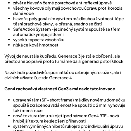
závěr a hlaveň v černé povrchové antireflexní úpravě
všechny kovové díly mají povrchovou úpravu proti korozi a
slané vodě
hlaveň s polygonálním vývrtem má dlouhou životnost, lépe
těsní prachové plyny, je přesná, snadno se čistí
SafeAction System - jedinečný systém spouště se třemi
automatickými pojistkami
vysoká kapacita zásobníku
nízká celková hmotnost
Vývoj jde neustále kupředu, Generace 3 je stále oblíbená, ale
přesto anebo právě proto tu máme další generaci pistolí Glock!
Na základě požadavků a poznatků od ozbrojených složek, ale i
civilních uživatelů je zde Generace 4.
Gen4 zachovává vlastnosti Gen3 a má navíc tyto inovace
upravený rám (SF - short frame) má díky novému domečku
spouště zkrácenou vzdálenost ke spoušti o 2 mm, vyhovuje
tak i menší ruce
nová textura rámu rukojeti pod názvem Gen4 RTF - nová
hrubější textura ke zlepšení přilnavosti
systém výměnných hřbetů rukojeti pro individuální úpravu