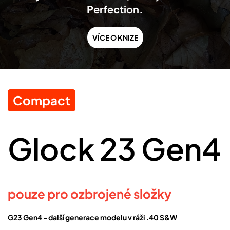
Perfection.
VÍCE O KNIZE
Compact
Glock 23 Gen4
pouze pro ozbrojené složky
G23 Gen4 - další generace modelu v ráži .40 S&W