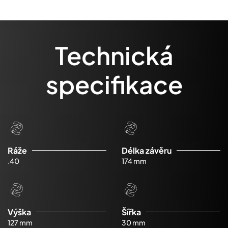
Technická
specifikace
Ráže
Délka závěru
.40
174 mm
Výška
Šířka
127 mm
30 mm