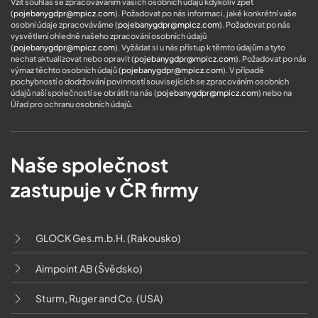
Vzít souhlas se zpracováváním vašich osobních údajů kdykoliv zpět
(
pojebanygdpr@mpicz.com
). Požadovat po nás informaci, jaké konkrétní vaše
osobní údaje zpracováváme (
pojebanygdpr@mpicz.com
). Požadovat po nás
vysvětlení ohledně našeho zpracování osobních údajů
(
pojebanygdpr@mpicz.com
). Vyžádat si u nás přístup k těmto údajům a tyto
nechat aktualizovat nebo opravit (
pojebanygdpr@mpicz.com
). Požadovat po nás
výmaz těchto osobních údajů (
pojebanygdpr@mpicz.com
). V případě
pochybností o dodržování povinností souvisejících se zpracováním osobních
údajů naší společností se obrátit na nás (
pojebanygdpr@mpicz.com
) nebo na
Úřad pro ochranu osobních údajů
.
Naše společnost
zastupuje v ČR firmy
GLOCK Ges.m.b.H. (Rakousko)
Aimpoint AB (Švědsko)
Sturm, Ruger and Co. (USA)