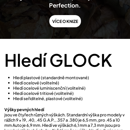
Perfection.
VÍCE O KNIZE
Hledí GLOCK
Hledí plastové (standardně montované)
Hledí ocelové (volitelné)
Hledí ocelové luminiscenční (volitelné)
Hledí ocelové tritiové (volitelné)
Hledí seřiditelné, plastové (volitelné)
Výšky pevných hledí
jsou ve čtyřech různých výškách. Standardní výška pro modely v
rážích 9 × 19, .40, .45 G.A.P., .357 a .380 je 6,5 mm, pro .45 a 10
mm Auto je 6,9 mm. Hledí ve výškách 6,1 mm a 7,3 mm jsou pro