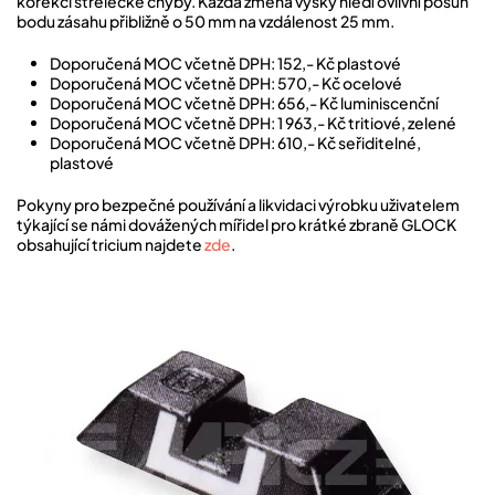
korekci střelecké chyby. Každá změna výšky hledí ovlivní posun
bodu zásahu přibližně o 50 mm na vzdálenost 25 mm.
Doporučená MOC včetně DPH: 152,- Kč plastové
Doporučená MOC včetně DPH: 570,- Kč ocelové
Doporučená MOC včetně DPH: 656,- Kč luminiscenční
Doporučená MOC včetně DPH: 1 963,- Kč tritiové, zelené
Doporučená MOC včetně DPH: 610,- Kč seřiditelné,
plastové
Pokyny pro bezpečné používání a likvidaci výrobku uživatelem
týkající se námi dovážených mířidel pro krátké zbraně GLOCK
obsahující tricium najdete
zde
.