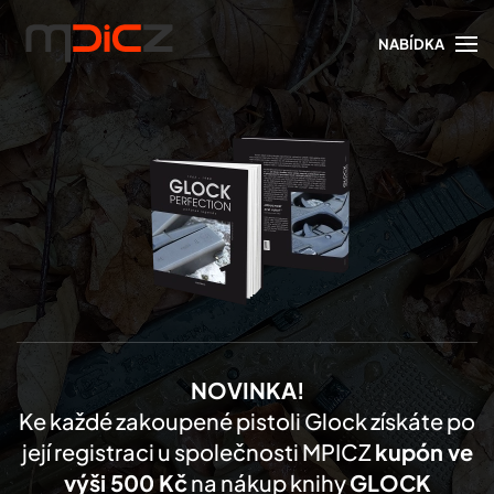
NABÍDKA
Skip to main content
NOVINKA!
Ke každé zakoupené pistoli Glock získáte po
její registraci u společnosti MPICZ
kupón ve
výši 500 Kč
na nákup knihy
GLOCK