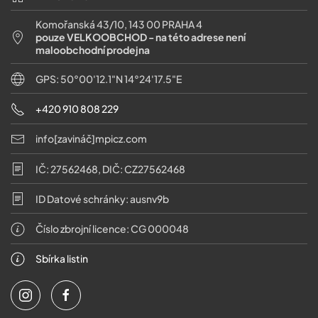
Komořanská 43/10, 143 00 PRAHA 4
pouze VELKOOBCHOD - na této adrese není
maloobchodní prodejna
GPS: 50°00'12.1"N 14°24'17.5"E
+420 910 808 229
info[zavináč]mpicz.com
IČ: 27562468, DIČ: CZ27562468
ID Datové schránky: ausnv9b
Číslo zbrojní licence: CG 000048
Sbírka listin