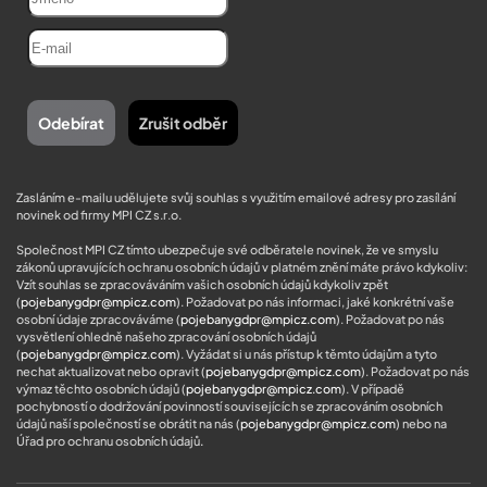
Zasláním e-mailu udělujete svůj souhlas s využitím emailové adresy pro zasílání
novinek od firmy MPI CZ s.r.o.
Společnost MPI CZ tímto ubezpečuje své odběratele novinek, že ve smyslu
zákonů upravujících ochranu osobních údajů v platném znění máte právo kdykoliv:
Vzít souhlas se zpracováváním vašich osobních údajů kdykoliv zpět
(
pojebanygdpr@mpicz.com
). Požadovat po nás informaci, jaké konkrétní vaše
osobní údaje zpracováváme (
pojebanygdpr@mpicz.com
). Požadovat po nás
vysvětlení ohledně našeho zpracování osobních údajů
(
pojebanygdpr@mpicz.com
). Vyžádat si u nás přístup k těmto údajům a tyto
nechat aktualizovat nebo opravit (
pojebanygdpr@mpicz.com
). Požadovat po nás
výmaz těchto osobních údajů (
pojebanygdpr@mpicz.com
). V případě
pochybností o dodržování povinností souvisejících se zpracováním osobních
údajů naší společností se obrátit na nás (
pojebanygdpr@mpicz.com
) nebo na
Úřad pro ochranu osobních údajů
.