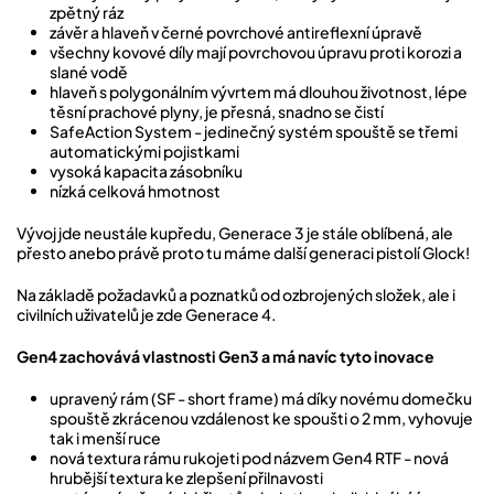
zpětný ráz
závěr a hlaveň v černé povrchové antireflexní úpravě
všechny kovové díly mají povrchovou úpravu proti korozi a
slané vodě
hlaveň s polygonálním vývrtem má dlouhou životnost, lépe
těsní prachové plyny, je přesná, snadno se čistí
SafeAction System - jedinečný systém spouště se třemi
automatickými pojistkami
vysoká kapacita zásobníku
nízká celková hmotnost
Vývoj jde neustále kupředu, Generace 3 je stále oblíbená, ale
přesto anebo právě proto tu máme další generaci pistolí Glock!
Na základě požadavků a poznatků od ozbrojených složek, ale i
civilních uživatelů je zde Generace 4.
Gen4 zachovává vlastnosti Gen3 a má navíc tyto inovace
upravený rám (SF - short frame) má díky novému domečku
spouště zkrácenou vzdálenost ke spoušti o 2 mm, vyhovuje
tak i menší ruce
nová textura rámu rukojeti pod názvem Gen4 RTF - nová
hrubější textura ke zlepšení přilnavosti