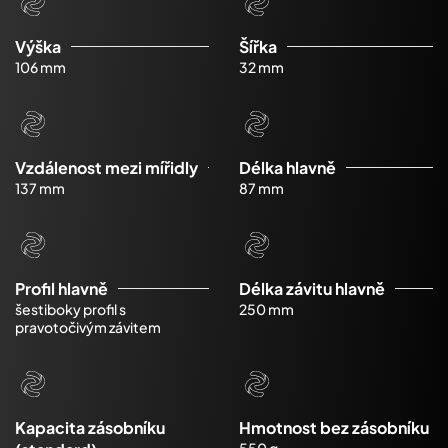
Výška
Šířka
106 mm
32 mm
Vzdálenost mezi mířidly
Délka hlavně
137 mm
87 mm
Profil hlavně
Délka závitu hlavně
šestiboky profil s
250 mm
pravotočivým závitem
Kapacita zásobníku
Hmotnost bez zásobníku
550 g