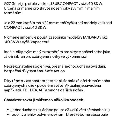
G27 Gen4 je pistole velikosti SUBCOMPACT v ráži .40 S&W.
Určena primárně pro skryté nošení díky svým minimálním
rozměrům.
Je o 22 mm kratší a má o 22 mm menší výšku než modely velikosti
COMPACT v ráži .40 S&W.
Nicméně umožňuje použití zásobníků modelů STANDARD v ráži
.40 S&W s vyšší kapacitou!
Ideální díky svým malým rozměrům pro skryté nošení nebo jako
záložní zbraň pro ozbrojené složky ve výkonné ráži.
Nepřekonatelně spolehlivá, přesná, jednoduchá na ovládání,
bezpečná díky systému Safe Action.
Díky těmto vlastnostem se stala služební a záložní zbraní mnoha
ozbrojených složek po celém světě. Aktuálně je zavedena
například u FBI, DEA, ATF a mnoha dalších složek.
Charakterizovat ji můžeme v několika bodech
jednoduchost (skládá se pouze z 34 dílů včetně zásobníku)
odolný a lehký polymerový rám, který výborně absorbuje