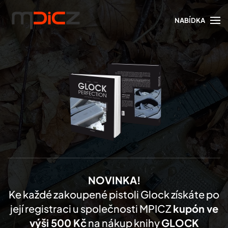
NABÍDKA
Skip to main content
NOVINKA!
Ke každé zakoupené pistoli Glock získáte po
její registraci u společnosti MPICZ
kupón ve
výši 500 Kč
na nákup knihy
GLOCK