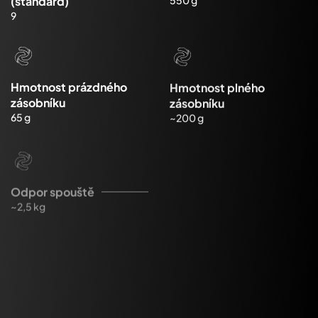
(standard)
9
Hmotnost prázdného
Hmotnost plného
zásobníku
zásobníku
65 g
~200 g
Odpor spouště
Délka chodu spouště
~2,5 kg
~12,5 mm
Úsťová energie
Pojistky
~475 J
3