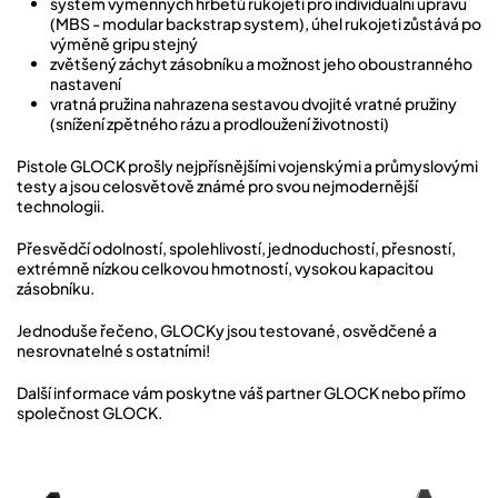
systém výměnných hřbetů rukojeti pro individuální úpravu
(MBS - modular backstrap system), úhel rukojeti zůstává po
výměně gripu stejný
zvětšený záchyt zásobníku a možnost jeho oboustranného
nastavení
vratná pružina nahrazena sestavou dvojité vratné pružiny
(snížení zpětného rázu a prodloužení životnosti)
Pistole GLOCK prošly nejpřísnějšími vojenskými a průmyslovými
testy a jsou celosvětově známé pro svou nejmodernější
technologii.
Přesvědčí odolností, spolehlivostí, jednoduchostí, přesností,
extrémně nízkou celkovou hmotností, vysokou kapacitou
zásobníku.
Jednoduše řečeno, GLOCKy jsou testované, osvědčené a
nesrovnatelné s ostatními!
Další informace vám poskytne váš partner GLOCK nebo přímo
společnost GLOCK.