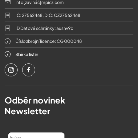
info[zavináč]mpicz.com
IČ: 27562468, DIČ: CZ27562468
ID Datové schránky: ausnv9b
Číslo zbrojní licence: CG 000048
Sbírka listin
Odběr novinek
Newsletter