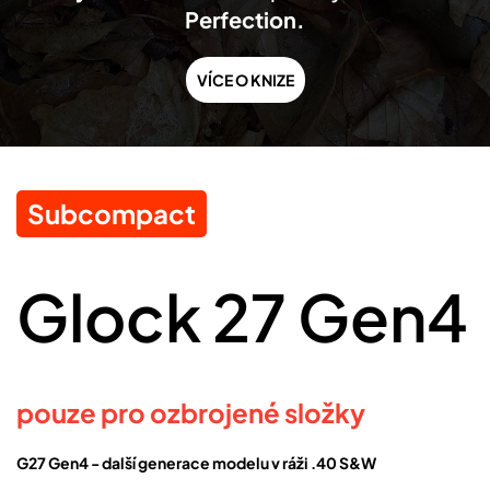
Perfection.
VÍCE O KNIZE
Subcompact
Glock 27 Gen4
pouze pro ozbrojené složky
G27 Gen4 - další generace modelu v ráži .40 S&W