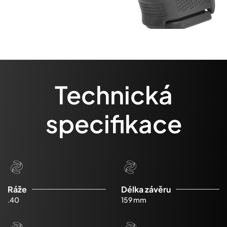
Technická
specifikace
Ráže
Délka závěru
.40
159 mm