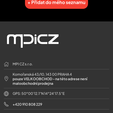
+ Přidat do mého seznamu
MPI CZ s.r.o.
Komořanská 43/10, 143 00 PRAHA 4
pouze VELKOOBCHOD - na této adrese není
maloobchodní prodejna
GPS: 50°00'12.1"N 14°24'17.5"E
+420 910 808 229