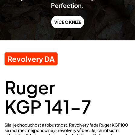
Perfection.
VÍCE O KNIZE
Revolvery DA
Ruger
KGP 141-7
Síla, jednoduchost a robustnost. Revolvery řada Ruger KGP100
se řadí mezi nejpohodlnější revolvery vůbec. Jejich robustní,