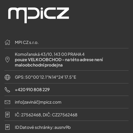
MPI CZ s.r.o.
Komořanská 43/10, 143 00 PRAHA 4
pouze VELKOOBCHOD - na této adrese není
maloobchodní prodejna
GPS: 50°00'12.1"N 14°24'17.5"E
+420 910 808 229
info[zavináč]mpicz.com
IČ: 27562468, DIČ: CZ27562468
ID Datové schránky: ausnv9b