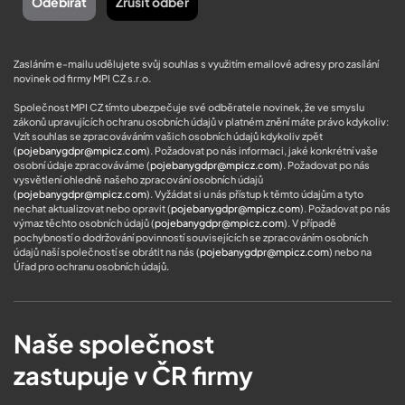
Zasláním e-mailu udělujete svůj souhlas s využitím emailové adresy pro zasílání
novinek od firmy MPI CZ s.r.o.
Společnost MPI CZ tímto ubezpečuje své odběratele novinek, že ve smyslu
zákonů upravujících ochranu osobních údajů v platném znění máte právo kdykoliv:
Vzít souhlas se zpracováváním vašich osobních údajů kdykoliv zpět
(
pojebanygdpr@mpicz.com
). Požadovat po nás informaci, jaké konkrétní vaše
osobní údaje zpracováváme (
pojebanygdpr@mpicz.com
). Požadovat po nás
vysvětlení ohledně našeho zpracování osobních údajů
(
pojebanygdpr@mpicz.com
). Vyžádat si u nás přístup k těmto údajům a tyto
nechat aktualizovat nebo opravit (
pojebanygdpr@mpicz.com
). Požadovat po nás
výmaz těchto osobních údajů (
pojebanygdpr@mpicz.com
). V případě
pochybností o dodržování povinností souvisejících se zpracováním osobních
údajů naší společností se obrátit na nás (
pojebanygdpr@mpicz.com
) nebo na
Úřad pro ochranu osobních údajů
.
Naše společnost
zastupuje v ČR firmy