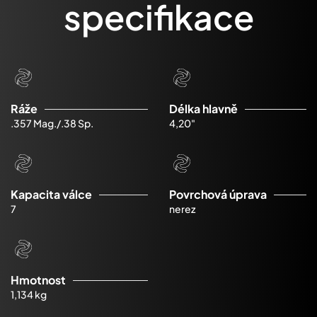
specifikace
Ráže
Délka hlavně
.357 Mag./.38 Sp.
4,20"
Kapacita válce
Povrchová úprava
7
nerez
Hmotnost
1,134 kg