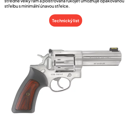
středně velký rám a polstrovaná rukojeť umožňuje opakovanou
střelbu s minimální únavou střelce.
Technický list