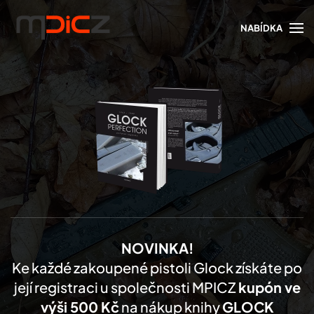
NABÍDKA
Skip to main content
NOVINKA!
Ke každé zakoupené pistoli Glock získáte po
její registraci u společnosti MPICZ
kupón ve
výši 500 Kč
na nákup knihy
GLOCK