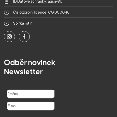
ID Datové schránky: ausnv9b
Číslo zbrojní licence: CG 000048
Sbírka listin
Odběr novinek
Newsletter