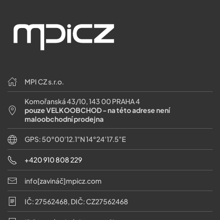
MPI CZ s.r.o.
Komořanská 43/10, 143 00 PRAHA 4
pouze VELKOOBCHOD - na této adrese není
maloobchodní prodejna
GPS: 50°00'12.1"N 14°24'17.5"E
+420 910 808 229
info[zavináč]mpicz.com
IČ: 27562468, DIČ: CZ27562468