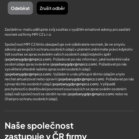
Zasláním e-mailu udělujete svůj souhlas s využitím emailové adresy pro zasílání
novinek od firmy MPI CZ s.r.o.
Společnost MPI CZ tímto ubezpečuje své odběratele novinek, že ve smyslu
zákonů upravujících ochranu osobních údajů v platném znění máte právo kdykoliv:
Vzít souhlas se zpracováváním vašich osobních údajů kdykoliv zpět
(
pojebanygdpr@mpicz.com
). Požadovat po nás informaci, jaké konkrétní vaše
osobní údaje zpracováváme (
pojebanygdpr@mpicz.com
). Požadovat po nás
vysvětlení ohledně našeho zpracování osobních údajů
(
pojebanygdpr@mpicz.com
). Vyžádat si u nás přístup k těmto údajům a tyto
nechat aktualizovat nebo opravit (
pojebanygdpr@mpicz.com
). Požadovat po nás
výmaz těchto osobních údajů (
pojebanygdpr@mpicz.com
). V případě
pochybností o dodržování povinností souvisejících se zpracováním osobních
údajů naší společností se obrátit na nás (
pojebanygdpr@mpicz.com
) nebo na
Úřad pro ochranu osobních údajů
.
Naše společnost
zastupuje v ČR firmy