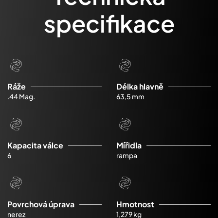
specifikace
Ráže
Délka hlavně
.44 Mag.
63,5 mm
Kapacita válce
Mířidla
6
rampa
Povrchová úprava
Hmotnost
nerez
1,279 kg