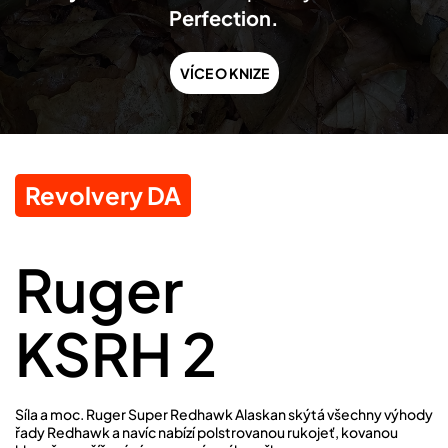
Perfection.
VÍCE O KNIZE
Revolvery DA
Ruger
KSRH 2
Síla a moc. Ruger Super Redhawk Alaskan skýtá všechny výhody
řady Redhawk a navíc nabízí polstrovanou rukojeť, kovanou