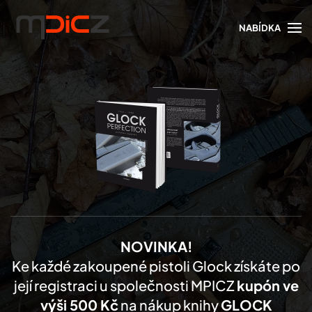
NABÍDKA
Skip to main content
NOVINKA!
Ke každé zakoupené pistoli Glock získáte po
její registraci u společnosti MPICZ
kupón ve
výši 500 Kč
na nákup knihy
GLOCK