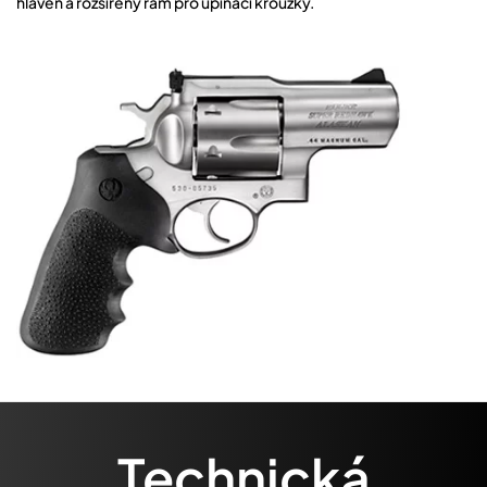
hlaveň a rozšířený rám pro upínací kroužky.
Technická