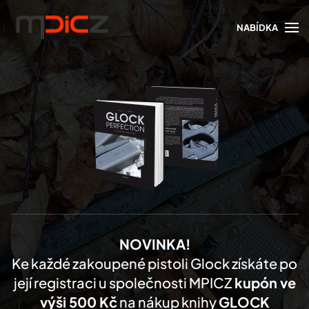
NABÍDKA
Skip to main content
NOVINKA!
Ke každé zakoupené pistoli Glock získáte po
její registraci u společnosti MPICZ
kupón ve
výši 500 Kč
na nákup knihy
GLOCK