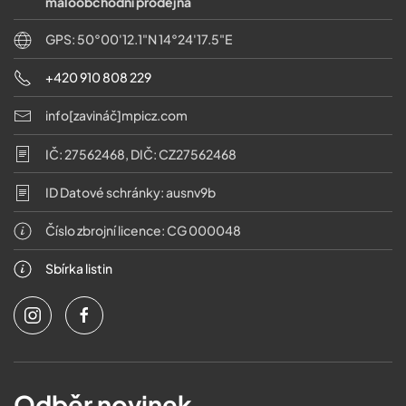
maloobchodní prodejna
GPS: 50°00'12.1"N 14°24'17.5"E
+420 910 808 229
info[zavináč]mpicz.com
IČ: 27562468, DIČ: CZ27562468
ID Datové schránky: ausnv9b
Číslo zbrojní licence: CG 000048
Sbírka listin
Odběr novinek