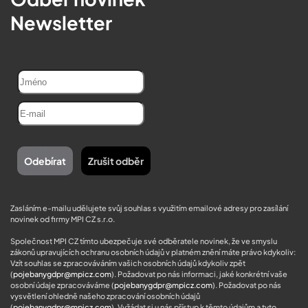
Newsletter
Zasláním e-mailu udělujete svůj souhlas s využitím emailové adresy pro zasílání
novinek od firmy MPI CZ s.r.o.
Společnost MPI CZ tímto ubezpečuje své odběratele novinek, že ve smyslu
zákonů upravujících ochranu osobních údajů v platném znění máte právo kdykoliv:
Vzít souhlas se zpracováváním vašich osobních údajů kdykoliv zpět
(
pojebanygdpr@mpicz.com
). Požadovat po nás informaci, jaké konkrétní vaše
osobní údaje zpracováváme (
pojebanygdpr@mpicz.com
). Požadovat po nás
vysvětlení ohledně našeho zpracování osobních údajů
(
pojebanygdpr@mpicz.com
). Vyžádat si u nás přístup k těmto údajům a tyto