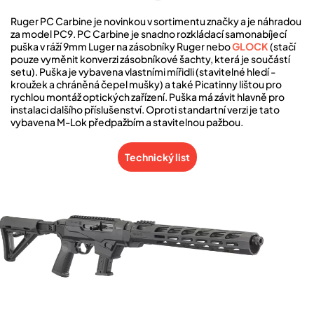
Ruger PC Carbine je novinkou v sortimentu značky a je náhradou
za model PC9. PC Carbine je snadno rozkládací samonabíjecí
puška v ráží 9mm Luger na zásobníky Ruger nebo
GLOCK
(stačí
pouze vyměnit konverzi zásobníkové šachty, která je součástí
setu). Puška je vybavena vlastními mířidli (stavitelné hledí -
kroužek a chráněná čepel mušky) a také Picatinny lištou pro
rychlou montáž optických zařízení. Puška má závit hlavně pro
instalaci dalšího příslušenství. Oproti standartní verzi je tato
vybavena M-Lok předpažbím a stavitelnou pažbou.
Technický list