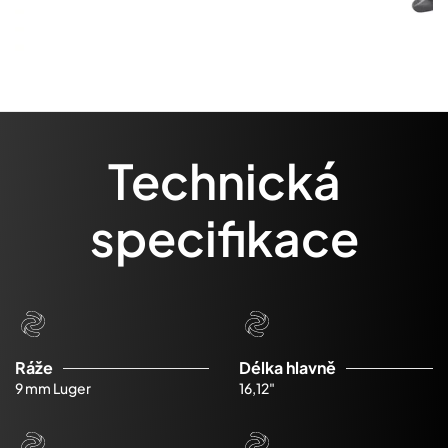
Technická
specifikace
Ráže
Délka hlavně
9 mm Luger
16,12"