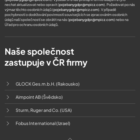
nechat aktualizovat nebo opravit (
pojebanygdpr@mpicz.com
). Požadovat po nás
výmaz těchto osobních údajů (
pojebanygdpr@mpicz.com
). V případě
pochybností o dodržování povinností souvisejících se zpracováním osobních
údajů naší společností se obrátit na nás (
pojebanygdpr@mpicz.com
) nebo na
Úřad pro ochranu osobních údajů
.
Naše společnost
zastupuje v ČR firmy
GLOCK Ges.m.b.H. (Rakousko)
Aimpoint AB (Švědsko)
Sturm, Ruger and Co. (USA)
Fobus International (Izrael)