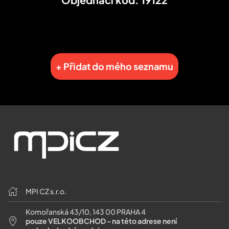
+ Přidat do mého seznamu
MPI CZ s.r.o.
Komořanská 43/10, 143 00 PRAHA 4
pouze VELKOOBCHOD - na této adrese není