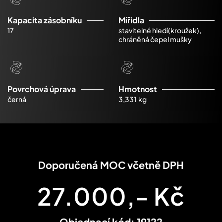
Kapacita zásobníku
Mířidla
17
stavitelné hledí(kroužek),
chráněná čepel mušky
Povrchová úprava
Hmotnost
černá
3,331 kg
Doporučená MOC včetně DPH
27.000,- Kč
Objednací kód: 19122