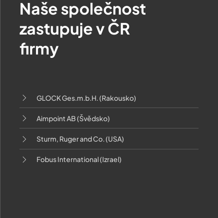
Naše společnost
zastupuje v ČR
firmy
GLOCK Ges.m.b.H. (Rakousko)
Aimpoint AB (Švědsko)
Sturm, Ruger and Co. (USA)
Fobus International (Izrael)