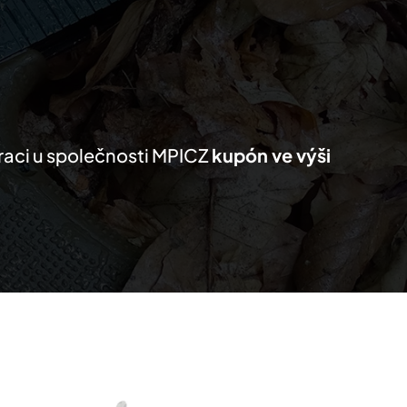
KTY
MŮJ SEZNAM
PRO PARTNERY
traci u společnosti MPICZ
kupón ve výši