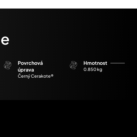
ce
Povrchová
Hmotnost
úprava
0.850 kg
Černý Cerakote®