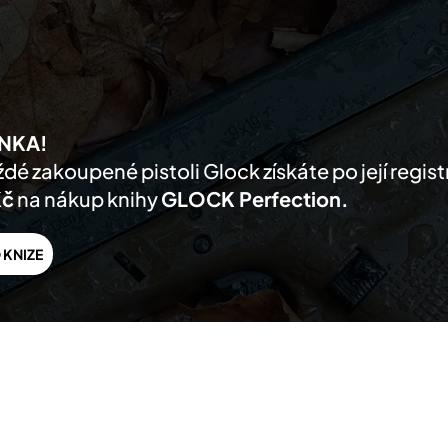
AKTUALITY
PRODUKTY
PRODEJCI
O NÁS
PODPORA
KONTA
NKA!
dé zakoupené pistoli Glock získáte po její regis
Kč
na nákup knihy
GLOCK Perfection.
 KNIZE