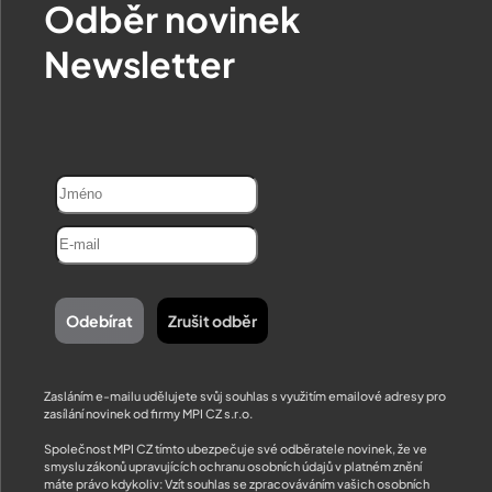
Odběr novinek
Newsletter
Zasláním e-mailu udělujete svůj souhlas s využitím emailové adresy pro
zasílání novinek od firmy MPI CZ s.r.o.
Společnost MPI CZ tímto ubezpečuje své odběratele novinek, že ve
smyslu zákonů upravujících ochranu osobních údajů v platném znění
máte právo kdykoliv: Vzít souhlas se zpracováváním vašich osobních