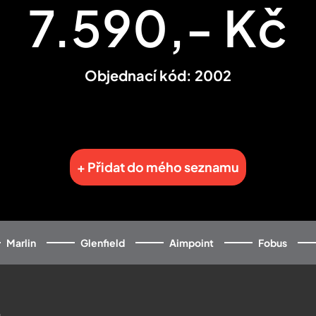
7.590,- Kč
Objednací kód: 2002
+ Přidat do mého seznamu
Marlin
Glenfield
Aimpoint
Fobus