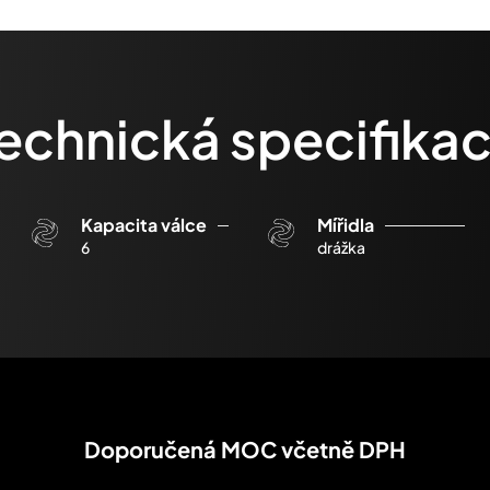
echnická specifika
Kapacita válce
Mířidla
6
drážka
Doporučená MOC včetně DPH