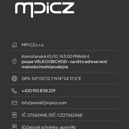
MPI CZ s.r.o.
Komořanská 43/10, 143 00 PRAHA 4
pouze VELKOOBCHOD - na této adrese není
maloobchodní prodejna
GPS: 50°00'12.1"N 14°24'17.5"E
+420 910 808 229
info[zavináč]mpicz.com
IČ: 27562468, DIČ: CZ27562468
ID Datové schránky: ausnv9b