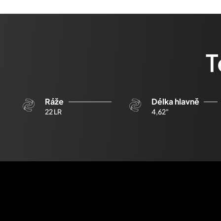
T
Ráže
Délka hlavně
22 LR
4,62"