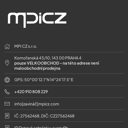
MPI CZ s.r.o.
Komořanská 43/10, 143 00 PRAHA 4
pouze VELKOOBCHOD - na této adrese není
maloobchodní prodejna
GPS: 50°00'12.1"N 14°24'17.5"E
+420 910 808 229
info[zavináč]mpicz.com
IČ: 27562468, DIČ: CZ27562468
ID Datové schránky: ausnv9b