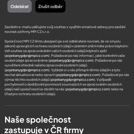
Zasláním e-mailu udělujete svůj souhlas s využitím emailové adresy pro zasílání
novinek od firmy MPI CZ s.r.o.
Společnost MPI CZ tímto ubezpečuje své odběratele novinek, že ve smyslu
zákonů upravujících ochranu osobních údajů v platném znění máte právo kdykoliv:
Vzít souhlas se zpracováváním vašich osobních údajů kdykoliv zpět
(
pojebanygdpr@mpicz.com
). Požadovat po nás informaci, jaké konkrétní vaše
osobní údaje zpracováváme (
pojebanygdpr@mpicz.com
). Požadovat po nás
vysvětlení ohledně našeho zpracování osobních údajů
(
pojebanygdpr@mpicz.com
). Vyžádat si u nás přístup k těmto údajům a tyto
nechat aktualizovat nebo opravit (
pojebanygdpr@mpicz.com
). Požadovat po nás
výmaz těchto osobních údajů (
pojebanygdpr@mpicz.com
). V případě
pochybností o dodržování povinností souvisejících se zpracováním osobních
údajů naší společností se obrátit na nás (
pojebanygdpr@mpicz.com
) nebo na
Úřad pro ochranu osobních údajů
.
Naše společnost
zastupuje v ČR firmy