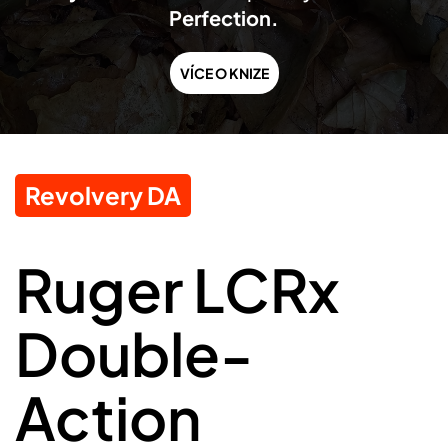
Perfection.
VÍCE O KNIZE
Revolvery DA
Ruger LCRx
Double-
Action