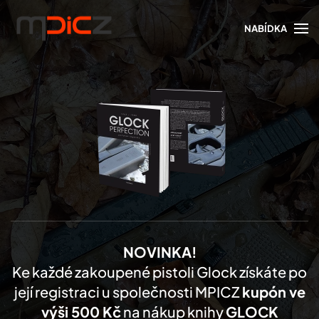
NABÍDKA
Skip to main content
NOVINKA!
Ke každé zakoupené pistoli Glock získáte po
její registraci u společnosti MPICZ
kupón ve
výši 500 Kč
na nákup knihy
GLOCK