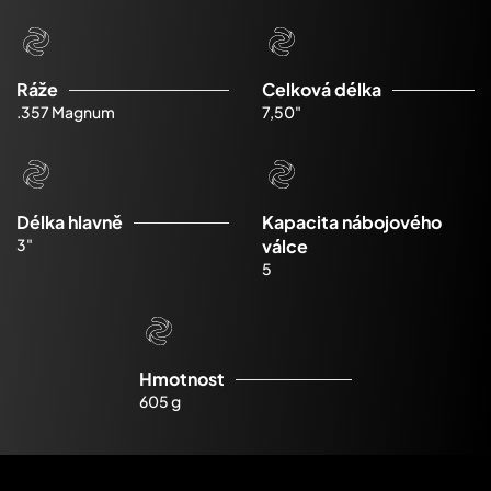
Ráže
Celková délka
.357 Magnum
7,50"
Délka hlavně
Kapacita nábojového
3"
válce
5
Hmotnost
605 g