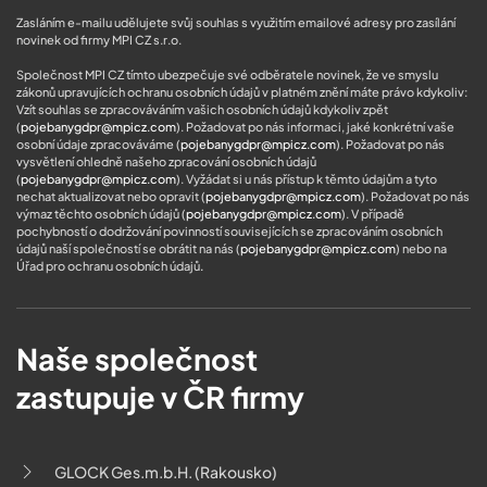
Zasláním e-mailu udělujete svůj souhlas s využitím emailové adresy pro zasílání
novinek od firmy MPI CZ s.r.o.
Společnost MPI CZ tímto ubezpečuje své odběratele novinek, že ve smyslu
zákonů upravujících ochranu osobních údajů v platném znění máte právo kdykoliv:
Vzít souhlas se zpracováváním vašich osobních údajů kdykoliv zpět
(
pojebanygdpr@mpicz.com
). Požadovat po nás informaci, jaké konkrétní vaše
osobní údaje zpracováváme (
pojebanygdpr@mpicz.com
). Požadovat po nás
vysvětlení ohledně našeho zpracování osobních údajů
(
pojebanygdpr@mpicz.com
). Vyžádat si u nás přístup k těmto údajům a tyto
nechat aktualizovat nebo opravit (
pojebanygdpr@mpicz.com
). Požadovat po nás
výmaz těchto osobních údajů (
pojebanygdpr@mpicz.com
). V případě
pochybností o dodržování povinností souvisejících se zpracováním osobních
údajů naší společností se obrátit na nás (
pojebanygdpr@mpicz.com
) nebo na
Úřad pro ochranu osobních údajů
.
Naše společnost
zastupuje v ČR firmy
GLOCK Ges.m.b.H. (Rakousko)