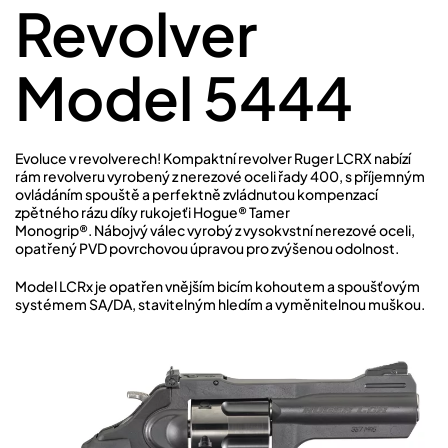
Revolver
Model 5444
Evoluce v revolverech! Kompaktní revolver Ruger LCRX nabízí
rám revolveru vyrobený z nerezové oceli řady 400, s příjemným
ovládáním spouště a perfektně zvládnutou kompenzací
zpětného rázu díky rukojeťi Hogue® Tamer
Monogrip®. Nábojvý válec vyrobý z vysokvstní nerezové oceli,
opatřený PVD povrchovou úpravou pro zvýšenou odolnost.
Model LCRx je opatřen vnějším bicím kohoutem a spoušťovým
systémem SA/DA, stavitelným hledím a vyměnitelnou muškou.