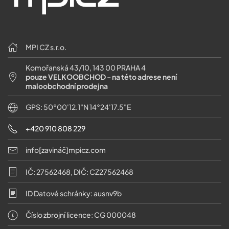
MPI CZ s.r.o.
Komořanská 43/10, 143 00 PRAHA 4
pouze VELKOOBCHOD - na této adrese není
maloobchodní prodejna
GPS: 50°00'12.1"N 14°24'17.5"E
+420 910 808 229
info[zavináč]mpicz.com
IČ: 27562468, DIČ: CZ27562468
ID Datové schránky: ausnv9b
Číslo zbrojní licence: CG 000048