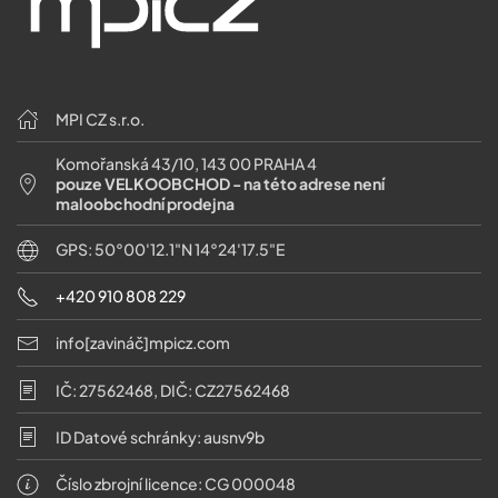
MPI CZ s.r.o.
Komořanská 43/10, 143 00 PRAHA 4
pouze VELKOOBCHOD - na této adrese není
maloobchodní prodejna
GPS: 50°00'12.1"N 14°24'17.5"E
+420 910 808 229
info[zavináč]mpicz.com
IČ: 27562468, DIČ: CZ27562468
ID Datové schránky: ausnv9b
Číslo zbrojní licence: CG 000048