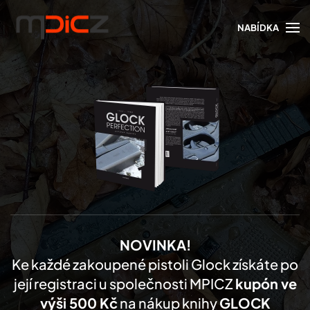
NABÍDKA
Skip to main content
NOVINKA!
Ke každé zakoupené pistoli Glock získáte po
její registraci u společnosti MPICZ
kupón ve
výši 500 Kč
na nákup knihy
GLOCK