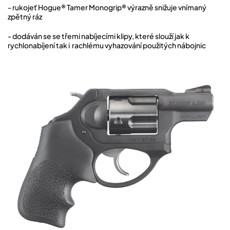
- rukojeť Hogue® Tamer Monogrip® výrazně snižuje vnímaný
zpětný ráz
- dodáván se se třemi nabíjecími klipy, které slouží jak k
rychlonabíjení tak i rachlému vyhazování použitých nábojnic