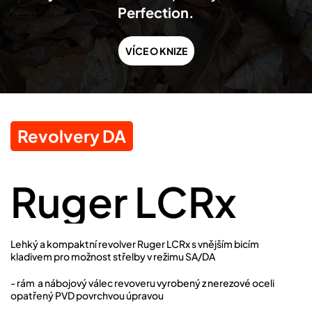
Perfection.
VÍCE O KNIZE
Revolvery DA
Ruger LCRx
Lehký a kompaktní revolver Ruger LCRx s vnějším bicím
kladivem pro možnost střelby v režimu SA/DA
- rám a nábojový válec revoveru vyrobený z nerezové oceli
opatřený PVD povrchvou úpravou