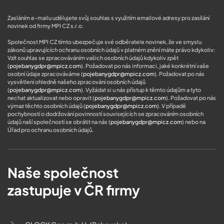
Zasláním e-mailu udělujete svůj souhlas s využitím emailové adresy pro zasílání
novinek od firmy MPI CZ s.r.o.
Společnost MPI CZ tímto ubezpečuje své odběratele novinek, že ve smyslu
zákonů upravujících ochranu osobních údajů v platném znění máte právo kdykoliv:
Vzít souhlas se zpracováváním vašich osobních údajů kdykoliv zpět
(
pojebanygdpr@mpicz.com
). Požadovat po nás informaci, jaké konkrétní vaše
osobní údaje zpracováváme (
pojebanygdpr@mpicz.com
). Požadovat po nás
vysvětlení ohledně našeho zpracování osobních údajů
(
pojebanygdpr@mpicz.com
). Vyžádat si u nás přístup k těmto údajům a tyto
nechat aktualizovat nebo opravit (
pojebanygdpr@mpicz.com
). Požadovat po nás
výmaz těchto osobních údajů (
pojebanygdpr@mpicz.com
). V případě
pochybností o dodržování povinností souvisejících se zpracováním osobních
údajů naší společností se obrátit na nás (
pojebanygdpr@mpicz.com
) nebo na
Úřad pro ochranu osobních údajů
.
Naše společnost
zastupuje v ČR firmy