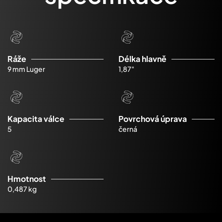
Ráže
Délka hlavně
9 mm Luger
1,87"
Kapacita válce
Povrchová úprava
5
černá
Hmotnost
0,487 kg